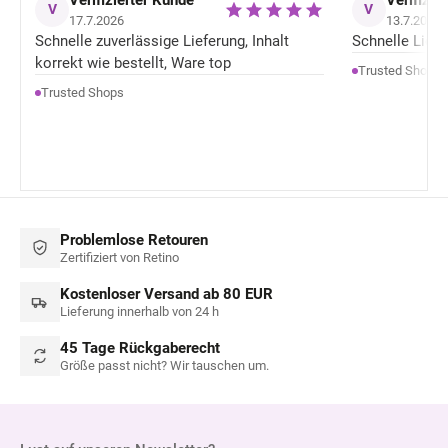
Verifizierter Kunde
Verifizie
V
V
17.7.2026
13.7.2026
Schnelle zuverlässige Lieferung, Inhalt
Schnelle Liefer
korrekt wie bestellt, Ware top
Trusted Shops
Trusted Shops
Problemlose Retouren
Zertifiziert von Retino
Kostenloser Versand ab 80 EUR
Lieferung innerhalb von 24 h
45 Tage Rückgaberecht
Größe passt nicht? Wir tauschen um.