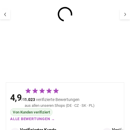
Baby Merino Body aus
Kinder-Merino-
100 % Merinowolle,
100 % Merinowol
Langarm, Mauve Animal
Langarm mit Rü
LFOH
LFOH - Plum
38,97 €
41,44 
4,9
/5
1.023
verifizierte Bewertungen
aus allen unseren Shops (DE · CZ · SK · PL)
Von Kunden verifiziert
ALLE BEWERTUNGEN →