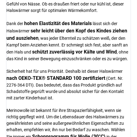
Gefühl von Nässe. Ob es draußen friert oder nur kühl ist, dieser
Halswärmer sorgt für optimalen Wärmekomfort.
hohen Elastizität des Materials
Dank der
lässt sich der
sehr leicht über den Kopf des Kindes ziehen
Halswärmer
und ausziehen
, was jeder Elternteil zu schätzen weiß, der den
Kampf beim Anziehen kennt. Er schmiegt sich fest, aber sanft an
schützt zuverlässig vor Kälte und Wind
den Hals und
, ohne
das Kind in seiner Bewegung einzuschränken oder es zu würgen.
Sicherheit hat für uns Priorität. Deshalb ist dieser Halswärmer
nach OEKO-TEX® STANDARD 100 zertifiziert
(Cert. Nr.
2276-364 DTI). Das bedeutet, dass das Produkt gründlich auf
Schadstoffe geprüft wurde und absolut sicher für den Kontakt
mit zarter Kinderhaut ist.
Merinowolle ist bekannt für ihre Strapazierfähigkeit, wenn sie
richtig gepflegt wird. Um die Lebensdauer des Halswärmers zu
gewährleisten und seine außergewöhnlichen Eigenschaften zu
erhalten, empfehlen wir, ihn nur bei Bedarf zu waschen. Wählen
Schonprogramm für Wolle (30°C)
Sie immer ein
in der