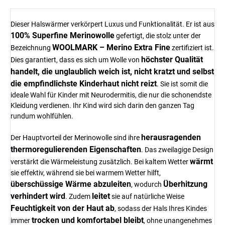
Dieser Halswärmer verkörpert Luxus und Funktionalität. Er ist aus
100% Superfine Merinowolle
gefertigt, die stolz unter der
WOOLMARK – Merino Extra Fine
Bezeichnung
zertifiziert ist.
höchster Qualität
Dies garantiert, dass es sich um Wolle von
handelt, die unglaublich weich ist, nicht kratzt und selbst
die empfindlichste Kinderhaut nicht reizt
. Sie ist somit die
ideale Wahl für Kinder mit Neurodermitis, die nur die schonendste
Kleidung verdienen. Ihr Kind wird sich darin den ganzen Tag
rundum wohlfühlen.
herausragenden
Der Hauptvorteil der Merinowolle sind ihre
thermoregulierenden Eigenschaften
. Das zweilagige Design
wärmt
verstärkt die Wärmeleistung zusätzlich. Bei kaltem Wetter
sie effektiv, während sie bei warmem Wetter hilft,
überschüssige Wärme abzuleiten
Überhitzung
, wodurch
verhindert wird
leitet
. Zudem
sie auf natürliche Weise
Feuchtigkeit von der Haut ab
, sodass der Hals Ihres Kindes
trocken und komfortabel bleibt
immer
, ohne unangenehmes