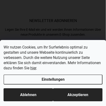
NEWSLETTER ABONNIEREN
Legen Sie Ihre E-Mail ein und wir werden Ihnen Informationen über
neue Produkte in unserem E-Shop zusenden.
Wir nutzen Cookies, um Ihr Surferlebnis optimal zu
E-MAIL
gestalten und unsere Webseite kontinuierlich zu
verbessern. Durch die weitere Nutzung unserer Seite
erklären Sie sich damit einverstanden. Mehr Informationen
dazu finden Sie
hier
.
Ich akzeptiere die
Datenschutzerklärung
.
Einstellungen
Anmelden
Copyright 2026
Bergam
. Alle Rechte vorbehalten.
Ablehnen
Akzeptieren
Erstellt von Shoptet Premium