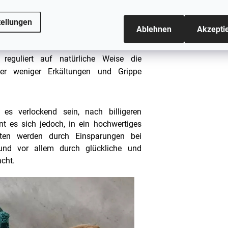
tellungen
#sizes
seine Funktion machen ihn zu einem
Ablehnen
Akzepti
e Jahreszeiten.
 reguliert auf natürliche Weise die
er weniger Erkältungen und Grippe
es verlockend sein, nach billigeren
hnt es sich jedoch, in ein hochwertiges
sten werden durch Einsparungen bei
 und vor allem durch glückliche und
cht.