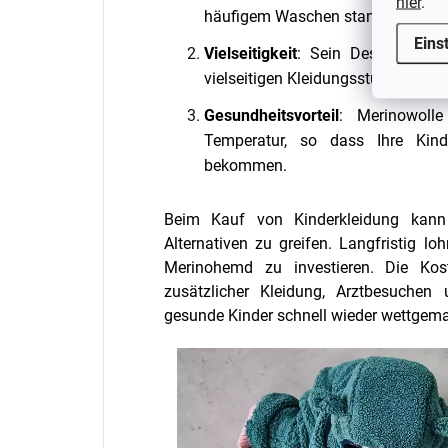
hier
.
häufigem Waschen stand.
Eins
Vielseitigkeit
: Sein Design und 
vielseitigen Kleidungsstück für all
Gesundheitsvorteil
: Merinowolle
Temperatur, so dass Ihre Kind
bekommen.
Beim Kauf von Kinderkleidung kann 
Alternativen zu greifen. Langfristig lo
Merinohemd zu investieren. Die Ko
zusätzlicher Kleidung, Arztbesuchen
gesunde Kinder schnell wieder wettgema