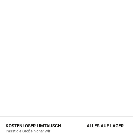
Knopf bis zum Faden alles
Diese Leggings sind die pe
Shirt
und
die Kappe ist
das
ausreicht, können Sie sie d
Reisen bei kälterem Wetter ge
Worauf Sie achten müssen,
etwas größer ausfallen. Kau
größere Größe.
DETAILLIERTE INFORMATIONEN
KOSTENLOSER UMTAUSCH
ALLES AUF LAGER
Passt die Größe nicht? Wir