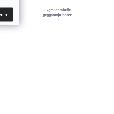
/grosentabelle-
_table#
:
eren
geggamoja-hosen