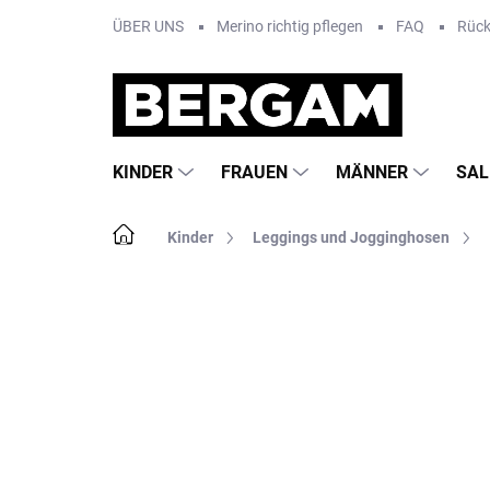
Zum
ÜBER UNS
Merino richtig pflegen
FAQ
Rüc
Inhalt
springen
KINDER
FRAUEN
MÄNNER
SAL
Startseite
Kinder
Leggings und Jogginghosen
Nicht bewertet
Bewertungsdetails
MA