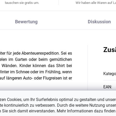
tauschen sie gratis um.
Wir haben alle Waren auf La
Bewertung
Diskussion
Zus
ter für jede Abenteuerexpedition. Sei es
ielen im Garten oder beim gemütlichen
r Wänden. Kinder können das Shirt bei
inter im Schnee oder im Frühling, wenn
Katego
uf längeren Auto- oder Flugreisen ist er
EAN
:
zen Cookies, um Ihr Surferlebnis optimal zu gestalten und unser
Farbe
:
e kontinuierlich zu verbessern. Durch die weitere Nutzung unser
ochwertigen Materials und der guten
n Sie sich damit einverstanden. Mehr Informationen dazu finden
Materi
 starker täglicher Beanspruchung und