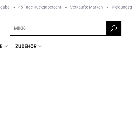
kgabe
45 Tage Rückgaberecht
Verkaufte Marken
Kleidungs
E
ZUBEHÖR
FARBE
RKE:
GEGGAMOJA
ab €46,84
ab
€