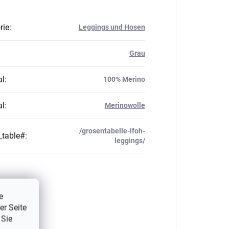
rie
:
Leggings und Hosen
Grau
al
:
100% Merino
al
:
Merinowolle
/grosentabelle-lfoh-
_table#
:
leggings/
e
er Seite
 Sie