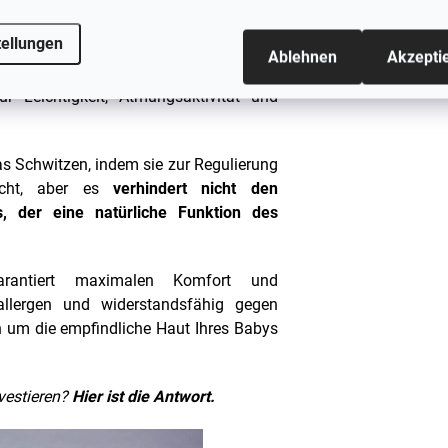
erinowolle mit einer Dichte von 200
tellungen
wolle als mittleres Gewicht gilt, das
Ablehnen
Akzepti
anzjährigen Gebrauch
geeignet ist. Die
r Leichtigkeit, Atmungsaktivität und
das Schwitzen, indem sie zur Regulierung
sicht, aber es
verhindert nicht den
s, der eine natürliche Funktion des
arantiert maximalen Komfort und
allergen und widerstandsfähig gegen
en um die empfindliche Haut Ihres Babys
vestieren?
Hier ist die Antwort.