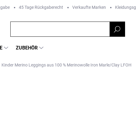
kgabe
45 Tage Rückgaberecht
Verkaufte Marken
Kleidungs
E
ZUBEHÖR
Kinder Merino Leggings aus 100 % Merinowolle Iron Marle/Clay LFOH
RKE:
LITTLE FLOCK OF HORRORS
€39,16
Verkaufspreis:
VARIANTE WÄHLEN
Farbe