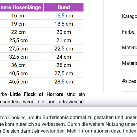
Katego
Farbe
:
Materi
Materi
#sizes
arke
Little Flock of Horro
r
s
sind ein
 besonders wenn sie aus ultraweicher
 ist nicht nur extrem weich und bequem,
ise die Körpertemperatur regulieren
,
zen Cookies, um Ihr Surferlebnis optimal zu gestalten und unser
die sich noch nicht richtig wärmen oder
e kontinuierlich zu verbessern. Durch die weitere Nutzung unser
n Sie sich damit einverstanden. Mehr Informationen dazu finden