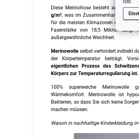
hier
.
Diese Merinohose besteht aus
100 % M
Eins
g/m²
, was im Zusammenhang mit Merino
für die meisten Klimazonen und den
g
Faserstärke von 18,5 Mikron sorgt fü
außergewöhnliche Weichheit.
Merinowolle
selbst verhindert indirekt 
der Körpertemperatur beiträgt. Vor
eigentlichen Prozess des Schwitzen
Körpers zur Temperaturregulierung ist.
100% superweiche Merinowolle g
Wärmekomfort. Merinowolle ist hypo
Bakterien, so dass Sie sich keine Sorg
machen müssen.
Warum in nachhaltige Kinderkleidung in