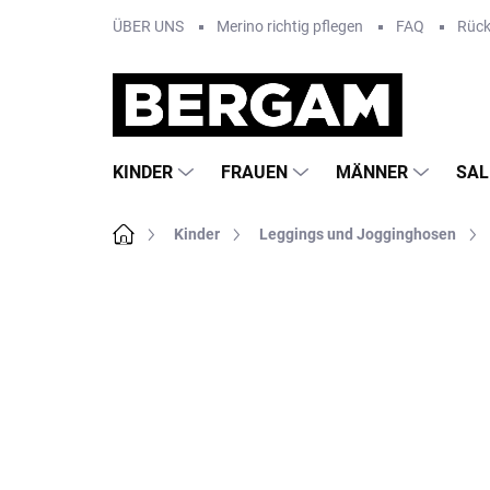
Zum
ÜBER UNS
Merino richtig pflegen
FAQ
Rüc
Inhalt
springen
KINDER
FRAUEN
MÄNNER
SAL
Startseite
Kinder
Leggings und Jogginghosen
Nicht bewertet
Bewertungsdetails
MA
SALE