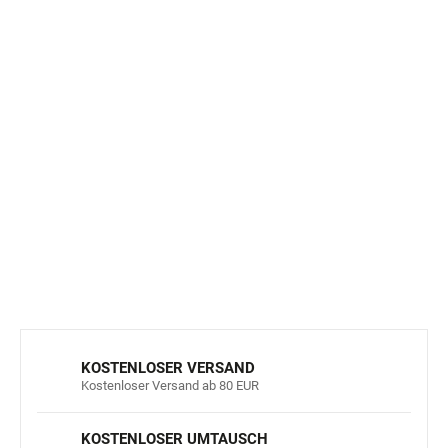
Alle Wollprodukte
Marken
Mikk-line
sind ohne
Mulesing,
das garantiert die ethische Zucht von Tieren
mit Respekt für ihr Wohlbefinden.
Interessieren Sie sich für diese rosa Burlwood
Sturmhaube der Marke
Mikk-Linie?
Werfen Sie einen
Blick auf andere ähnliche Stücke, die Sie sicher
beeindrucken werden! Více zde.
DETAILLIERTE INFORMATIONEN
FRAGEN
ANSEHEN
KOSTENLOSER VERSAND
Kostenloser Versand ab 80 EUR
KOSTENLOSER UMTAUSCH