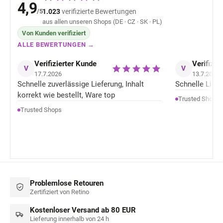
4,9
/5
1.023
verifizierte Bewertungen
aus allen unseren Shops (DE · CZ · SK · PL)
Von Kunden verifiziert
ALLE BEWERTUNGEN →
Verifizierter Kunde
Verifizie
V
V
17.7.2026
13.7.2026
Schnelle zuverlässige Lieferung, Inhalt
Schnelle Liefer
korrekt wie bestellt, Ware top
Trusted Shops
Trusted Shops
Problemlose Retouren
Zertifiziert von Retino
Kostenloser Versand ab 80 EUR
Lieferung innerhalb von 24 h