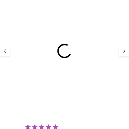
SALE
Kinder Merino Kapuze
Merino-
mit Bommeln Melange
Kindersturmhau
Denver Mikk Line
Bommeln, beig
Melange Offwhi
35,26 €
50,36 
Line