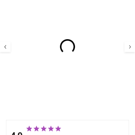
Bambus-Kindersocken
Kinder Merino
5er Pack Navy Minipop
Hausschuhe Me
Offwhite Mikk-L
17,12 €
22,66 