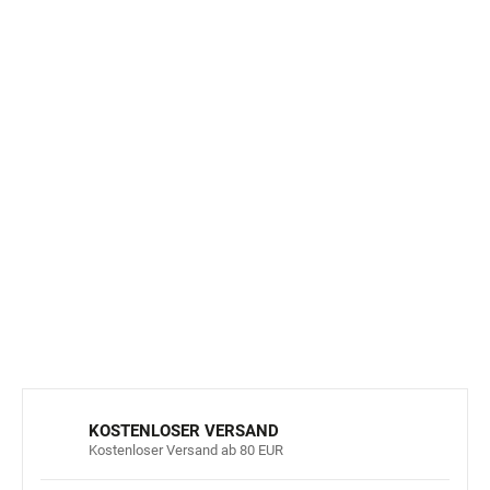
Druckfreie Säume
- Socken halten fest
ohne
unangenehmen Druck
Nahtlose Konstruktion
garantiert
Komfort den ganzen
Tag lang
Längerer Schnitt
bis zur
Mitte der Wade
Multipack
- 2 Paare in einer Packung
Material
-
Acryl 71%
,
Polyamid 25%
,
Polyester 3%
,
Elasthan 1%
DETAILLIERTE INFORMATIONEN
FRAGEN
ANSEHEN
KOSTENLOSER VERSAND
Kostenloser Versand ab 80 EUR