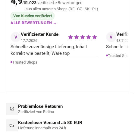
4,9
/5
1.023
verifizierte Bewertungen
aus allen unseren Shops (DE · CZ · SK · PL)
Von Kunden verifiziert
ALLE BEWERTUNGEN →
Verifizierter Kunde
Verifizie
V
V
17.7.2026
13.7.2026
Schnelle zuverlässige Lieferung, Inhalt
Schnelle Liefer
korrekt wie bestellt, Ware top
Trusted Shops
Trusted Shops
Problemlose Retouren
Zertifiziert von Retino
Kostenloser Versand ab 80 EUR
Lieferung innerhalb von 24 h