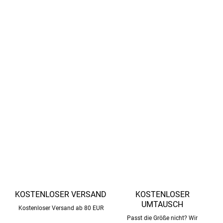
natürliche Funktion des Körpers zur
Temperaturregulierung ist.
Die T-Shirts dieser Marke sind kürzer geschnitten. Wenn
Sie für ein großes Kind einkaufen, empfehlen wir, eine
Nummer größer zu wählen.
Mit der
GOTS-Zertifizierung
verpflichtet sich die Marke
Cosilana zum
Verzicht auf Mulesing.
DETAILLIERTE INFORMATIONEN
FRAGEN
ANSEHEN
KOSTENLOSER VERSAND
KOSTENLOSER
UMTAUSCH
Kostenloser Versand ab 80 EUR
Passt die Größe nicht? Wir