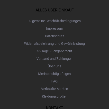
ß
z
ALLES ÜBER EINKAUF
e
i
Allgemeine Geschäftsbedingungen
l
Impressum
e
Datenschutz
Widerrufsbelehrung und Gewährleistung
45 Tage Rückgaberecht
Versand und Zahlungen
Über Uns
Merino richtig pflegen
FAQ
Verkaufte Marken
Kleidungsgrößen
KONTAKT