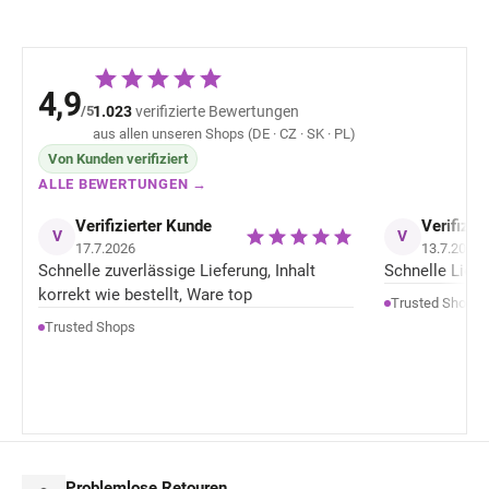
4,9
/5
1.023
verifizierte Bewertungen
aus allen unseren Shops (DE · CZ · SK · PL)
Von Kunden verifiziert
ALLE BEWERTUNGEN →
Verifizierter Kunde
Verifizie
V
V
17.7.2026
13.7.2026
Schnelle zuverlässige Lieferung, Inhalt
Schnelle Liefer
korrekt wie bestellt, Ware top
Trusted Shops
Trusted Shops
Problemlose Retouren