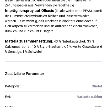
lassen Sie sie frei trocknen oder füllen Sie die Innenseite mit
Zeitungspapier aus. Verwenden Sie regelmäßig
Imprägnierspray auf Ölbasis
(idealerweise ohne PFAS), damit
die Gummistiefel hydratisiert bleiben und Risse vermieden
werden. Es ist wichtig, das Trocknen in direkter Sonne oder auf
Heizkörpern zu vermeiden und sie aufrecht an einem trockenen,
dunklen und kühlen Ort zu lagern.
Materialzusammensetzung:
43 % Naturkautschuk, 35 %
Calciumcarbonat, 10 % Styrol-Kautschuk, 5 % weiße Kieselsäure, 6
% Sonstige, 1 % Schwefel.
Zusätzliche Parameter
Kategorie
:
Stiefel
EAN
:
Variante wählen