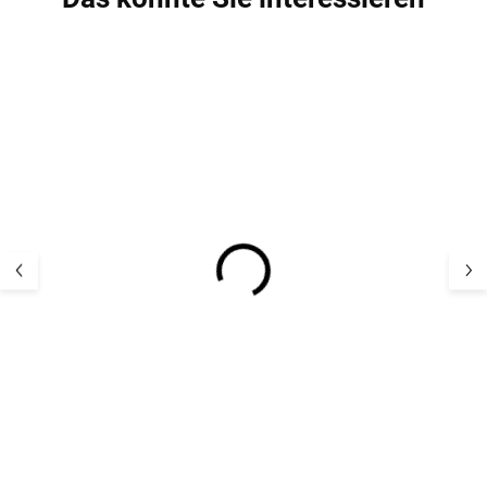
NEU
NEU
AKTION
AKTION
Kinder-Gummistiefel
Kinder-Gummist
aus Naturkautschuk mit
aus Naturkauts
Wollfutter Mikk-Line -
Wollfutter Mikk-
grün Thyme
Blue Nights
33,24 €
33,24 