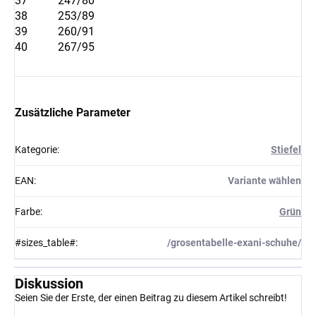
37
247/80
38
253/89
39
260/91
40
267/95
Zusätzliche Parameter
Kategorie
:
Stiefel
EAN
:
Variante wählen
Farbe
:
Grün
#sizes_table#
:
/grosentabelle-exani-schuhe/
Diskussion
Seien Sie der Erste, der einen Beitrag zu diesem Artikel schreibt!