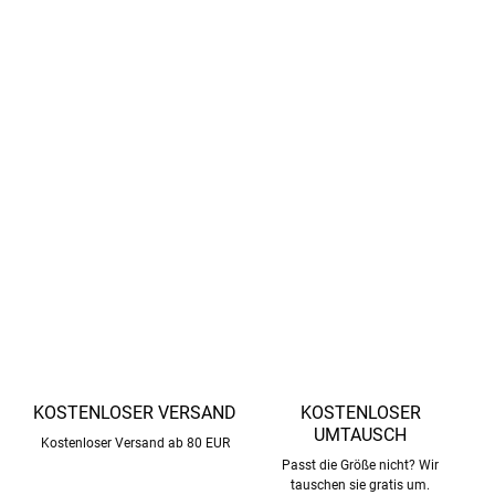
- viel Platz für den Daumen des Babys
- anatomisch geformte Zehe
- rückenteil stützt den Fuß
Tolles Gummi/Textil-Material
- oberteil: Gummi
- gummisohle mit Muster
- reflektierende Elemente
DETAILLIERTE INFORMATIONEN
FRAGEN
ANSEHEN
KOSTENLOSER VERSAND
KOSTENLOSER
UMTAUSCH
Kostenloser Versand ab 80 EUR
Passt die Größe nicht? Wir
tauschen sie gratis um.