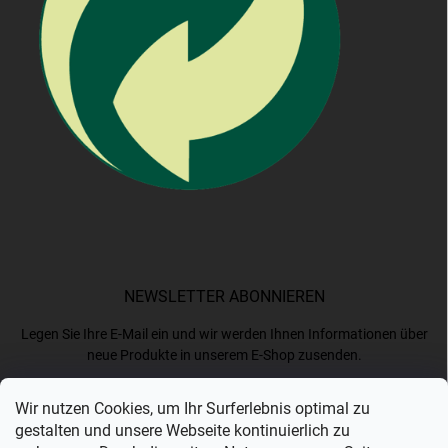
NEWSLETTER ABONNIEREN
Legen Sie Ihre E-Mail ein und wir werden Ihnen Informationen über
neue Produkte in unserem E-Shop zusenden.
Wir nutzen Cookies, um Ihr Surferlebnis optimal zu
E-MAIL
gestalten und unsere Webseite kontinuierlich zu