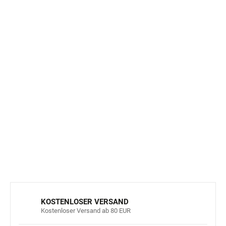
Hervorragende Wärmeisolierung dank EVA-Material:
Der
EVA-Kunststoff enthält Luftzellen, die die Wärme
der Körpertemperatur zurückhalten. Dadurch bieten die
Stiefel eine hervorragende Wärmeisolierung, ideal für
kalte Tage.
Sicheres und strapazierfähiges Material: Das
EVA-
Material ist nicht nur leicht und bequem, sondern auch
sicher und unbedenklich und für Kinder auch unter
extremen Bedingungen geeignet.
DETAILLIERTE INFORMATIONEN
FRAGEN
ANSEHEN
KOSTENLOSER VERSAND
Kostenloser Versand ab 80 EUR