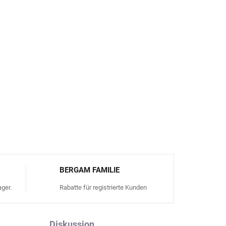
 geeignet – beeinträchtigt die Isolierwirkung
ige Getränke und salzige Suppen geeignet
hren geeignet
U-Normen für den Kontakt mit Lebensmitteln
FRAGEN
ANSEHEN
BERGAM FAMILIE
ger.
Rabatte für registrierte Kunden
Diskussion