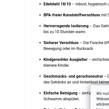
Edelstahl 18/10
– robust, hygienisch 
BPA-freier Kunststoffverschluss
mit S
Hervorragende Isolierung
– Das Geträ
bis zu 10 Stunden warm.
Sicherer Verschluss
– Die Flasche öffn
Bewegung oder im Rucksack.
Kindgerechter Ausgießer
– einfaches 
kleinere Kinder.
Geschmacks- und geruchsneutral
– D
des Getränks an und hinterlässt kei
Einfache Reinigung
– einfach mit wa
Wir nut
Webseit
Schwamm abspülen.
erkläre