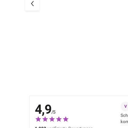
ack mit
Bambus-Kindersocken 5er Pack
Navy Minipop
17,16 €
4,9
V
/5
Sch
kor