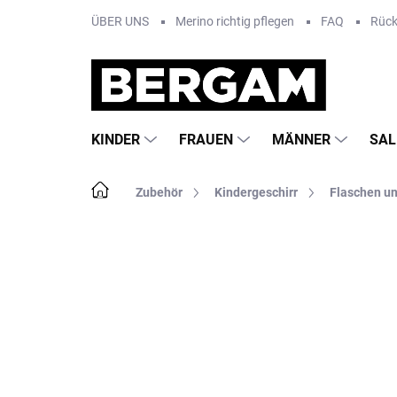
Zum
ÜBER UNS
Merino richtig pflegen
FAQ
Rüc
Inhalt
springen
KINDER
FRAUEN
MÄNNER
SAL
Startseite
Zubehör
Kindergeschirr
Flaschen u
Nicht bewertet
Bewertungsdetails