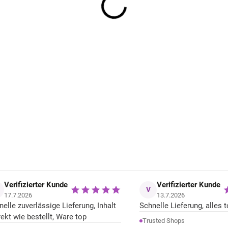
Kinder Merino Hausschuhe Melange
Offwhite Mikk-Line
22,72 €
Verifizierter Kunde
Verifizierter Kunde
V
17.7.2026
13.7.2026
nelle zuverlässige Lieferung, Inhalt
Schnelle Lieferung, alles t
rekt wie bestellt, Ware top
Trusted Shops