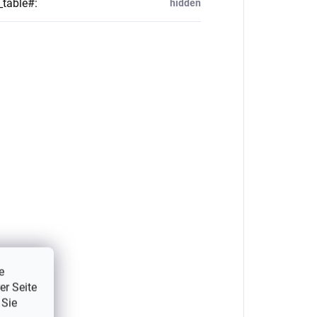
_table#
:
hidden
e
er Seite
 Sie