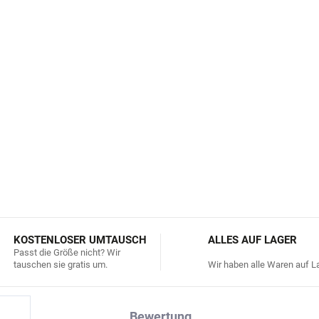
Nicht für die Spülmaschine
Nicht für kohlensäurehalt
Nicht für Kinder unter 4 Ja
Entspricht den strengen E
(LFGB, DG CCRF)
DETAILLIERTE INFORMATIONEN
KOSTENLOSER UMTAUSCH
ALLES AUF LAGER
Passt die Größe nicht? Wir
tauschen sie gratis um.
Wir haben alle Waren auf La
Bewertung