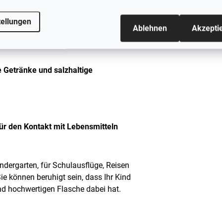
mit Wasser und etwas Essig desinfiziert
tellungen
Ablehnen
Akzepti
ch geht die Wärmeisolierungsfähigkeit
e Getränke und salzhaltige
ür den Kontakt mit Lebensmitteln
Kindergarten, für Schulausflüge, Reisen
ie können beruhigt sein, dass Ihr Kind
und hochwertigen Flasche dabei hat.