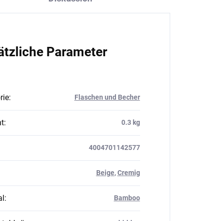
ätzliche Parameter
rie
:
Flaschen und Becher
t
:
0.3 kg
4004701142577
Beige
,
Cremig
al
:
Bamboo