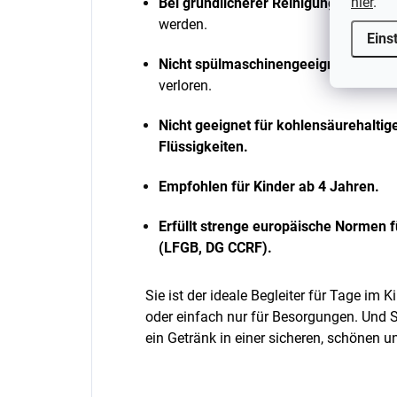
hier
.
Bei gründlicherer Reinigung
kann sie 
werden.
Eins
Nicht spülmaschinengeeignet
– dadur
verloren.
Nicht geeignet für kohlensäurehaltig
Flüssigkeiten.
Empfohlen für Kinder ab 4 Jahren.
Erfüllt strenge europäische Normen f
(LFGB, DG CCRF).
Sie ist der ideale Begleiter für Tage im 
oder einfach nur für Besorgungen. Und S
ein Getränk in einer sicheren, schönen 