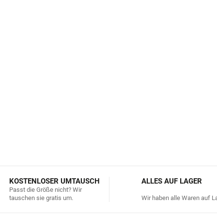
maximalen Komfort gewähr
Weiches Material:
Die wei
Kinderhaut.
Hohe Strapazierfähigkeit
Socken länger ihre For
Kinderabenteuer.
Pflege:
Maschinenwäsche be
DETAILLIERTE INFORMATIONEN
KOSTENLOSER UMTAUSCH
ALLES AUF LAGER
Passt die Größe nicht? Wir
tauschen sie gratis um.
Wir haben alle Waren auf La