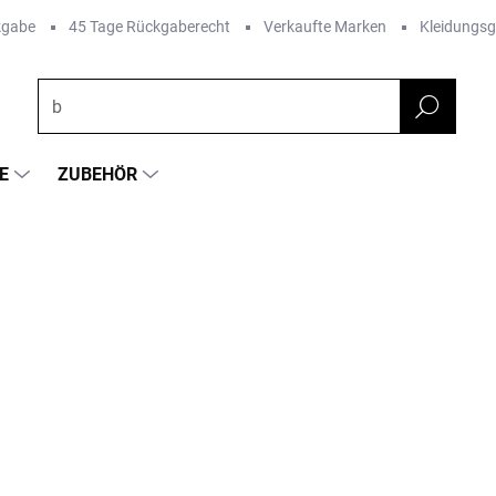
kgabe
45 Tage Rückgaberecht
Verkaufte Marken
Kleidungs
E
ZUBEHÖR
FARBE
RKE:
SAFA
€5,09