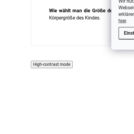
Wir nut
Webseit
Wie wählt man die Größe der Socke
erkläre
Körpergröße des Kindes.
hier
.
Eins
High-contrast mode