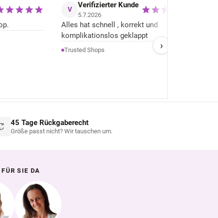
Verifizierter Kunde
V
H
5.7.2026
op.
Alles hat schnell , korrekt und
+
Se
komplikationslos geklappt
h
›
–
A
H
Trusted Shops
w
d
He
ü
d
n
gu
45 Tage Rückgaberecht
Größe passt nicht? Wir tauschen um.
 FÜR SIE DA