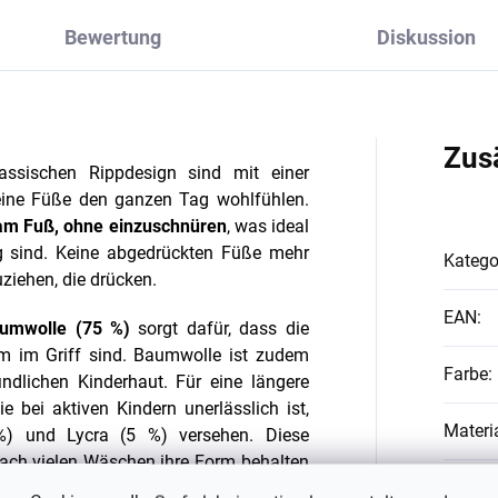
Bewertung
Diskussion
Zus
ssischen Rippdesign sind mit einer
leine Füße den ganzen Tag wohlfühlen.
 am Fuß, ohne einzuschnüren
, was ideal
ng sind. Keine abgedrückten Füße mehr
Katego
ziehen, die drücken.
EAN
:
umwolle (75 %)
sorgt dafür, dass die
 im Griff sind. Baumwolle ist zudem
Farbe
:
dlichen Kinderhaut. Für eine längere
e bei aktiven Kindern unerlässlich ist,
Materi
%) und Lycra (5 %) versehen. Diese
nach vielen Wäschen ihre Form behalten
#sizes