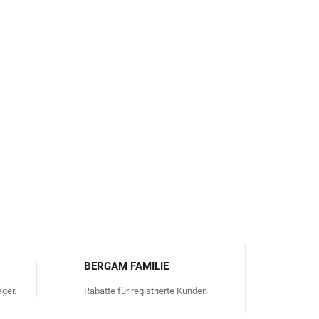
leistet.
che und atmungsaktive Baumwolle ist sanft zur
:
Dank der Materialkombination behalten die
m und widerstehen der Abnutzung bei jedem
i 40 °C. Nicht im Wäschetrockner trocknen.
FRAGEN
ANSEHEN
BERGAM FAMILIE
ger.
Rabatte für registrierte Kunden