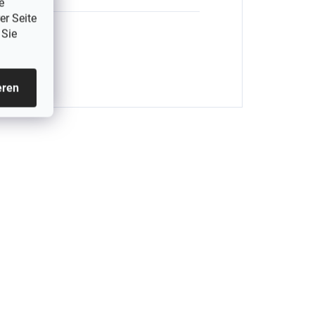
e
er Seite
 Sie
eren