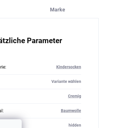
Marke
ätzliche Parameter
rie
:
Kindersocken
Variante wählen
Cremig
al
:
Baumwolle
_table#
:
hidden