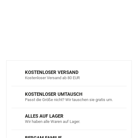
Luxuriöses Material:
85% Baumwolle, 12% Polyamid,
3% Elastan - weich und flexibel.
DETAILLIERTE INFORMATIONEN
FRAGEN
ANSEHEN
KOSTENLOSER VERSAND
Kostenloser Versand ab 80 EUR
KOSTENLOSER UMTAUSCH
Passt die Größe nicht? Wir tauschen sie gratis um.
ALLES AUF LAGER
Wir haben alle Waren auf Lager.
BERGAM FAMILIE