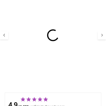
Bambus-Kindersocken
Kinder Merino
5er Pack Navy Minipop
Hausschuhe Me
Offwhite Mikk-L
17,12 €
22,66 
4,9