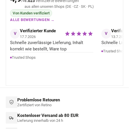
/5
1.023
verifizierte Bewertungen
aus allen unseren Shops (DE · CZ · SK · PL)
Von Kunden verifiziert
ALLE BEWERTUNGEN →
Verifizierter Kunde
Verifizie
V
V
17.7.2026
13.7.2026
Schnelle zuverlässige Lieferung, Inhalt
Schnelle Liefer
korrekt wie bestellt, Ware top
Trusted Shops
Trusted Shops
Problemlose Retouren
Zertifiziert von Retino
Kostenloser Versand ab 80 EUR
Lieferung innerhalb von 24 h