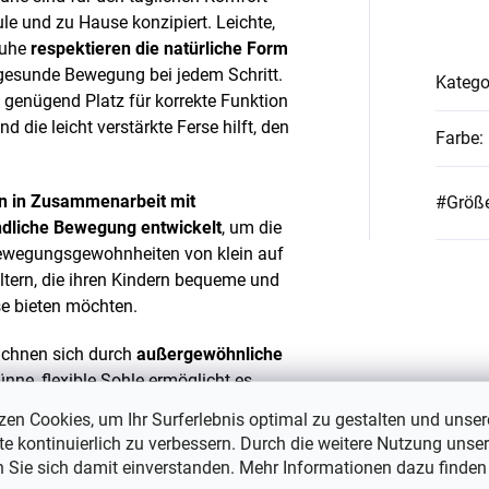
ule und zu Hause konzipiert. Leichte,
huhe
respektieren die natürliche Form
gesunde Bewegung bei jedem Schritt.
Katego
 genügend Platz für korrekte Funktion
 die leicht verstärkte Ferse hilft, den
Farbe
:
 in Zusammenarbeit mit
#Größe
ndliche Bewegung entwickelt
, um die
ewegungsgewohnheiten von klein auf
Eltern, die ihren Kindern bequeme und
 bieten möchten.
ichnen sich durch
außergewöhnliche
nne, flexible Sohle ermöglicht es
und die Fußmuskulatur natürlich zu
zen Cookies, um Ihr Surferlebnis optimal zu gestalten und unser
ät, Gleichgewicht und gesunde
e kontinuierlich zu verbessern. Durch die weitere Nutzung unser
nterlässt die Sohle keine Spuren auf
n Sie sich damit einverstanden. Mehr Informationen dazu finden
kt für Kindergärten, Schulen und den