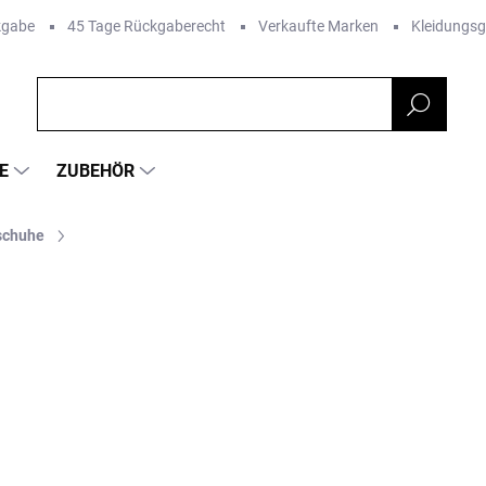
kgabe
45 Tage Rückgaberecht
Verkaufte Marken
Kleidungs
E
ZUBEHÖR
schuhe
FARBE
RKE:
ANTAL SHOES
€19,15