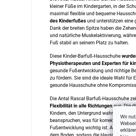
kleiner Füße im Kindergarten, in der Sch
maximal flexible und bequeme Haussc
des Kinderfußes
und unterstützen eine 
Dank der breiten Spitze haben die Zehen
und natürliche Muskelaktivierung, während
Fuß stabil an seinem Platz zu halten.
Diese Kinder-Barfuß-Hausschuhe
wurden
Physiotherapeuten und Experten für ki
gesunde Fußentwicklung und richtige B
zu fördern. Sie sind die ideale Wahl für 
gesunde Hausschuhe ohne Kompromisse
Die Antal Rascal Barfuß-Hausschuhe ze
Flexibilität in alle Richtungen
aus. Die dü
Kindern, den Untergrund wahrzunehmen 
Wir nut
beanspruchen, was für korrekte Stabilit
Webseit
Fußentwicklung wichtig ist. Außerdem hi
erkläre
dem Boden, sodass die Hausschuhe perfe