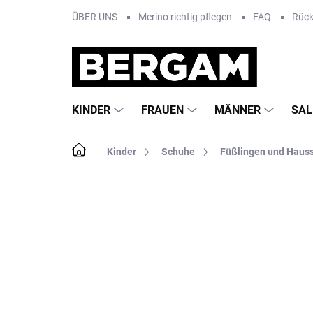
Zum
ÜBER UNS
Merino richtig pflegen
FAQ
Rüc
Inhalt
springen
KINDER
FRAUEN
MÄNNER
SAL
Startseite
Kinder
Schuhe
Füßlingen und Haus
Nicht bewertet
Bewertungsdetails
MA