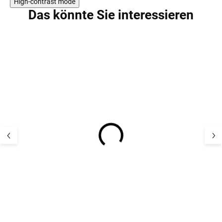
High-contrast mode
Das könnte Sie interessieren
Barfuß-Hausschuhe für
Kinder-
Kinder - Antal Rascal
Barfußhausschu
Basic schwarz
Antal Rascal Ba
19,11 €
19,11 