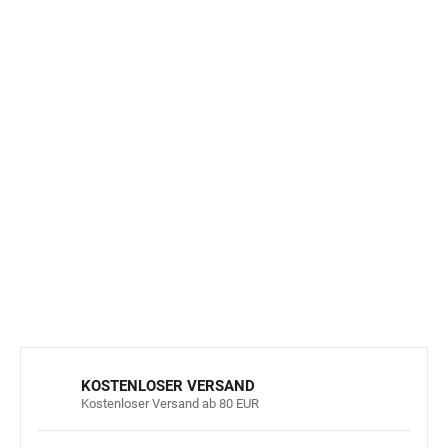
geeignet für Kindergarten, Schule, Hort und Zuhause
entwickelt in Zusammenarbeit mit Physiotherapeuten
Material
Obermaterial: atmungsaktives Textil
Innensohle: weiche, herausnehmbare Einlage
Sohle: flexibel, 4 mm dick
verschluss: Klettverschluss
DETAILLIERTE INFORMATIONEN
FRAGEN
ANSEHEN
KOSTENLOSER VERSAND
Kostenloser Versand ab 80 EUR