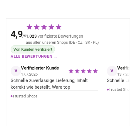
4,9
/5
1.023
verifizierte Bewertungen
aus allen unseren Shops (DE · CZ · SK · PL)
Von Kunden verifiziert
ALLE BEWERTUNGEN →
Verifizierter Kunde
Verifizie
V
V
17.7.2026
13.7.2026
Schnelle zuverlässige Lieferung, Inhalt
Schnelle Liefer
korrekt wie bestellt, Ware top
Trusted Shops
Trusted Shops