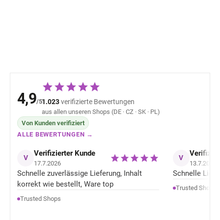
Sunset Pink Reima
Blue Ocean Rei
Tallustelu
Tallustelu
76,38 €
67,89 
4,9
/5
1.023
verifizierte Bewertungen
aus allen unseren Shops (DE · CZ · SK · PL)
Von Kunden verifiziert
ALLE BEWERTUNGEN →
Verifizierter Kunde
Verifizie
V
V
17.7.2026
13.7.2026
Schnelle zuverlässige Lieferung, Inhalt
Schnelle Liefer
korrekt wie bestellt, Ware top
Trusted Shops
Trusted Shops