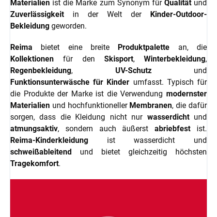
Materialien
ist die Marke zum Synonym für
Qualität
und
Zuverlässigkeit
in der Welt der
Kinder-Outdoor-
Bekleidung
geworden.
Reima
bietet eine breite
Produktpalette
an, die
Kollektionen
für den
Skisport
,
Winterbekleidung
,
Regenbekleidung
,
UV-Schutz
und
Funktionsunterwäsche für Kinder
umfasst. Typisch für
die Produkte der Marke ist die Verwendung
modernster
Materialien
und hochfunktioneller
Membranen
, die dafür
sorgen, dass die Kleidung nicht nur
wasserdicht
und
atmungsaktiv
, sondern auch äußerst
abriebfest
ist.
Reima-Kinderkleidung
ist wasserdicht und
schweißableitend
und bietet gleichzeitig höchsten
Tragekomfort
.