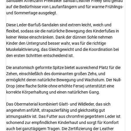
Sandalen Affenzahn Prewalker Sandal Leather Freely sind genau
auf die Bedürfnisse von Laufanfängern und für warme Frühlings-
und Sommertage ausgelegt.
Diese Leder-Barfuß-Sandalen sind extrem leicht, weich und
flexibel, sodass sie die natürliche Bewegung des Kinderfußes in
keiner Weise einschränken. Dank der dünnen Sohle nehmen
Kinder den Untergrund besser wahr, was für die richtige
Muskelaktivierung, das Gleichgewicht und die Koordination bei
den ersten Schritten entscheidend ist.
Die anatomisch geformte Spitze bietet ausreichend Platz für die
Zehen, einschließlich des dominanten großen Zehs, und
ermöglicht deren natürliche Bewegung und Wachstum. Der Null-
Drop (eine flache Sohle ohne erhöhte Ferse) unterstützt eine
korrekte Körperhaltung und einen natürlichen Gang.
Das Obermaterial kombiniert Glatt- und Wildleder, das sich
angenehm anfühlt, strapazierfähig und gleichzeitig gut
atmungsaktiv ist. Das Futter aus chromfrei gegerbtem Leder ist
schonend zur empfindlichen Kinderhaut und sorgt für Komfort
auch bei ganztägigem Tragen. Die Zertifizierung der Leather