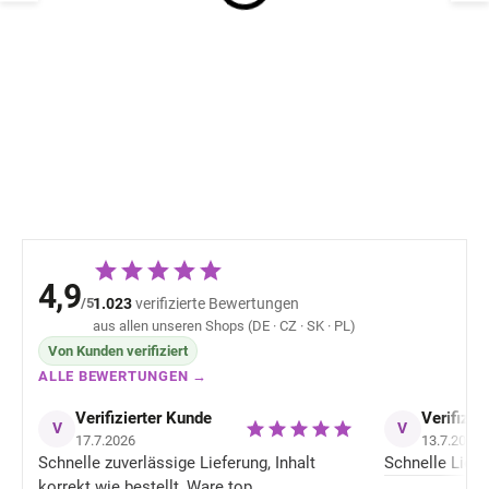
Kinder Barfuß Sandalen
Kinder-Barfußs
Affenzahn -
Affenzahn - San
Lauflernsandale Leder
Vegan Airy Bun
Einhorn
51,87 €
48,02 
4,9
/5
1.023
verifizierte Bewertungen
aus allen unseren Shops (DE · CZ · SK · PL)
Von Kunden verifiziert
ALLE BEWERTUNGEN →
Verifizierter Kunde
Verifizie
V
V
17.7.2026
13.7.2026
Schnelle zuverlässige Lieferung, Inhalt
Schnelle Liefer
korrekt wie bestellt, Ware top