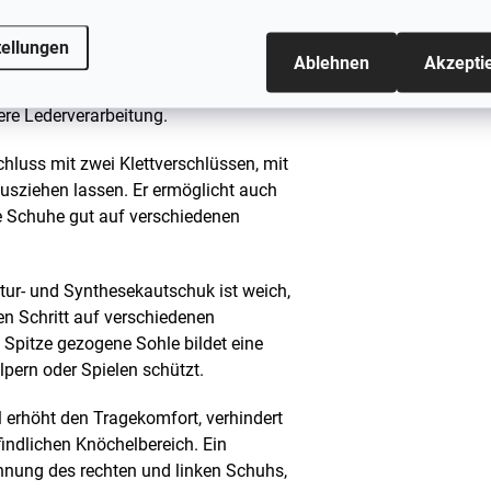
Wildleder, das sich angenehm anfühlt,
ungsaktiv ist. Das Futter aus chromfrei
tellungen
Ablehnen
Akzepti
ndlichen Kinderhaut und sorgt für
e Zertifizierung der Leather Working
ere Lederverarbeitung.
schluss mit zwei Klettverschlüssen, mit
ausziehen lassen. Er ermöglicht auch
e Schuhe gut auf verschiedenen
tur- und Synthesekautschuk ist weich,
ren Schritt auf verschiedenen
 Spitze gezogene Sohle bildet eine
lpern oder Spielen schützt.
erhöht den Tragekomfort, verhindert
indlichen Knöchelbereich. Ein
chnung des rechten und linken Schuhs,