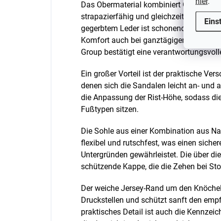
hier
.
Das Obermaterial kombiniert Glatt- und 
strapazierfähig und gleichzeitig gut atm
Eins
gegerbtem Leder ist schonend zur empfi
Komfort auch bei ganztägigem Tragen. Di
Group bestätigt eine verantwortungsvoll
Ein großer Vorteil ist der praktische Ver
denen sich die Sandalen leicht an- und 
die Anpassung der Rist-Höhe, sodass di
Fußtypen sitzen.
Die Sohle aus einer Kombination aus Na
flexibel und rutschfest, was einen siche
Untergründen gewährleistet. Die über die
schützende Kappe, die die Zehen bei Sto
Der weiche Jersey-Rand um den Knöchel 
Druckstellen und schützt sanft den empf
praktisches Detail ist auch die Kennzei