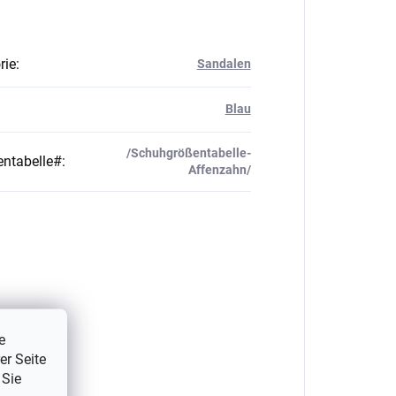
rie
:
Sandalen
Blau
/Schuhgrößentabelle-
ntabelle#
:
Affenzahn/
e
er Seite
 Sie