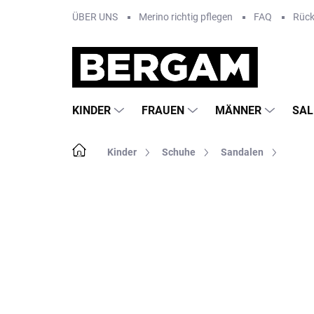
Zum
ÜBER UNS
Merino richtig pflegen
FAQ
Rüc
Inhalt
springen
KINDER
FRAUEN
MÄNNER
SAL
Startseite
Kinder
Schuhe
Sandalen
Nicht bewertet
Bewertungsdetails
MA
AKTION