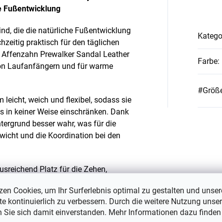
e Fußentwicklung
ind, die die natürliche Fußentwicklung
Katego
zeitig praktisch für den täglichen
 Affenzahn Prewalker Sandal Leather
Farbe
:
von Laufanfängern und für warme
#Größe
leicht, weich und flexibel, sodass sie
s in keiner Weise einschränken. Dank
ergrund besser wahr, was für die
ewicht und die Koordination bei den
usreichend Platz für die Zehen,
hs, und ermöglicht deren natürliche
zen Cookies, um Ihr Surferlebnis optimal zu gestalten und unser
eine flache Sohle ohne erhöhte Ferse)
e kontinuierlich zu verbessern. Durch die weitere Nutzung unser
und einen natürlichen Gang.
n Sie sich damit einverstanden. Mehr Informationen dazu finden