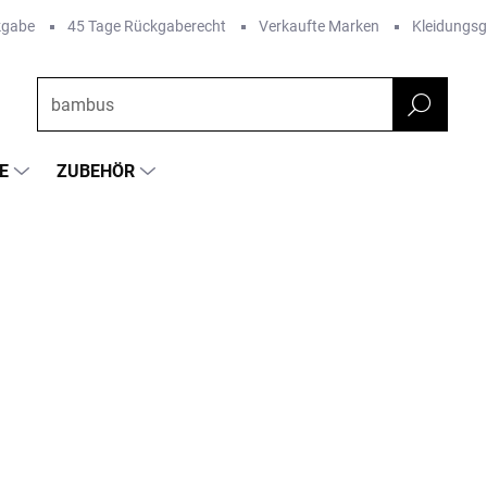
kgabe
45 Tage Rückgaberecht
Verkaufte Marken
Kleidungs
E
ZUBEHÖR
FARBE
RKE:
AFFENZAHN
€74,09
€51,87