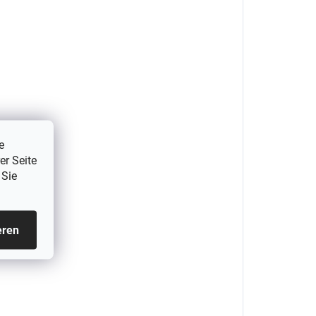
e
er Seite
 Sie
eren