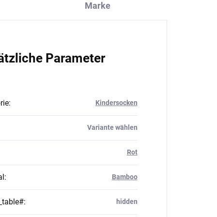
Marke
ätzliche Parameter
rie
:
Kindersocken
Variante wählen
Rot
al
:
Bamboo
_table#
:
hidden