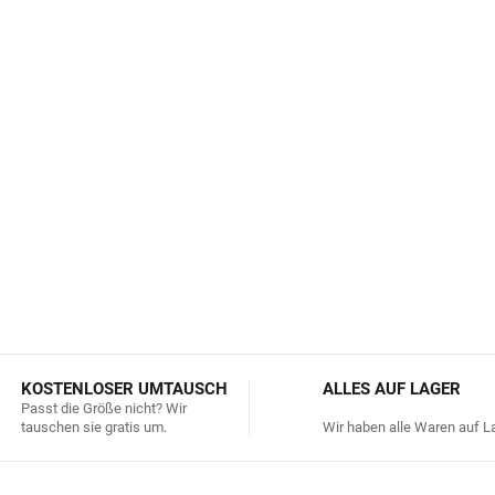
Natürlich antibakteriell
– h
Atmungsaktiv und saugfä
OEKO-TEX® Zertifizierun
Skandinavisches Design
– 
Geeignet für das tägliche
Hause
DETAILLIERTE INFORMATIONEN
KOSTENLOSER UMTAUSCH
ALLES AUF LAGER
Passt die Größe nicht? Wir
tauschen sie gratis um.
Wir haben alle Waren auf La