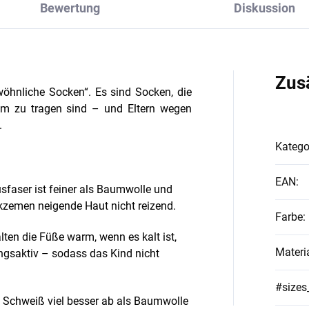
Bewertung
Diskussion
Zus
öhnliche Socken“. Es sind Socken, die
ehm zu tragen sind – und Eltern wegen
.
Katego
EAN
:
faser ist feiner als Baumwolle und
Ekzemen neigende Haut nicht reizend.
Farbe
:
lten die Füße warm, wenn es kalt ist,
Materi
ngsaktiv – sodass das Kind nicht
#sizes
 Schweiß viel besser ab als Baumwolle