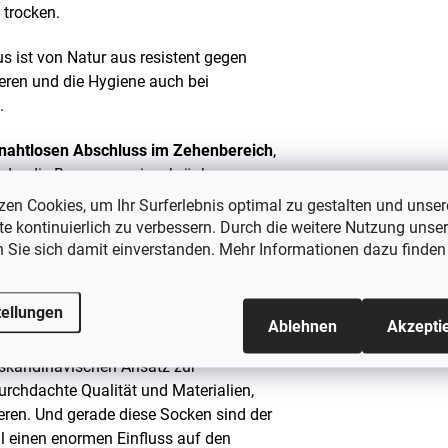
 trocken.
 ist von Natur aus resistent gegen
ieren und die Hygiene auch bei
.
nahtlosen Abschluss im Zehenbereich
,
 oder die Bewegung einschränken.
zen Cookies, um Ihr Surferlebnis optimal zu gestalten und unser
, dass das Material keine schädlichen
e kontinuierlich zu verbessern. Durch die weitere Nutzung unser
ie kleinsten Kinder.
n Sie sich damit einverstanden. Mehr Informationen dazu finden
e Farbtöne, die sich leicht mit jedem
tellungen
Ablehnen
Akzepti
n skandinavischen Ansatz zur
rchdachte Qualität und Materialien,
ieren. Und gerade diese Socken sind der
l einen enormen Einfluss auf den