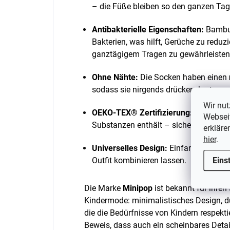
– die Füße bleiben so den ganzen Tag
Antibakterielle Eigenschaften:
Bambus
Bakterien, was hilft, Gerüche zu reduz
ganztägigem Tragen zu gewährleisten
Ohne Nähte:
Die Socken haben einen
sodass sie nirgends drücken, kratzen
Wir nut
OEKO-TEX® Zertifizierung:
Garantiert
Webseit
Substanzen enthält – sicher auch für d
erkläre
hier
.
Universelles Design:
Einfarbige, sanft
Eins
Outfit kombinieren lassen.
Die Marke
Minipop
ist bekannt für ihre
Kindermode: minimalistisches Design, du
die die Bedürfnisse von Kindern respekt
Beweis, dass auch ein scheinbares Detai