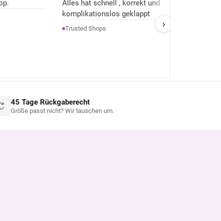
op.
Alles hat schnell , korrekt und
+
Se
komplikationslos geklappt
h
›
–
A
H
Trusted Shops
w
d
He
ü
d
n
gu
45 Tage Rückgaberecht
Größe passt nicht? Wir tauschen um.