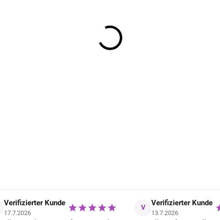
Sportliche Bambus-Kindersocken
Minipop MP13 Off White/Yellow Sun
5,16 €
Verifizierter Kunde
Verifizierter Kunde
V
17.7.2026
13.7.2026