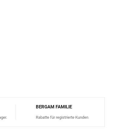
ilft, die Entstehung von Gerüchen zu reduzieren
hig
– ideal für den ganzen Tag im Schuh
g
– sicher für Kinder, ohne Schadstoffe
minimalistisch, stilvoll, zeitlos
 Tragen
– Kindergarten, Schule, Ausflüge und zu
FRAGEN
ANSEHEN
BERGAM FAMILIE
ger.
Rabatte für registrierte Kunden