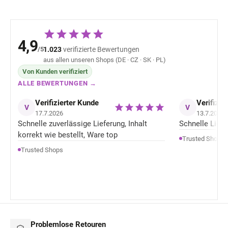
4,9
/5
1.023
verifizierte Bewertungen
aus allen unseren Shops (DE · CZ · SK · PL)
Von Kunden verifiziert
ALLE BEWERTUNGEN →
Verifizierter Kunde
Verifizie
V
V
17.7.2026
13.7.2026
Schnelle zuverlässige Lieferung, Inhalt
Schnelle Liefer
korrekt wie bestellt, Ware top
Trusted Shops
Trusted Shops
Problemlose Retouren