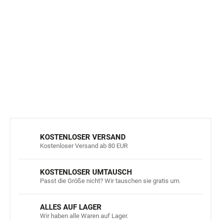
und Komfort.
Einfache Pflege - maschinenwaschbar bei 40 °C.
Die Socken schneiden nicht ein und bieten den ganzen
Tag lang Komfort, ideal für Sport und Freizeitkleidung.
DETAILLIERTE INFORMATIONEN
FRAGEN
ANSEHEN
KOSTENLOSER VERSAND
Kostenloser Versand ab 80 EUR
KOSTENLOSER UMTAUSCH
Passt die Größe nicht? Wir tauschen sie gratis um.
ALLES AUF LAGER
Wir haben alle Waren auf Lager.