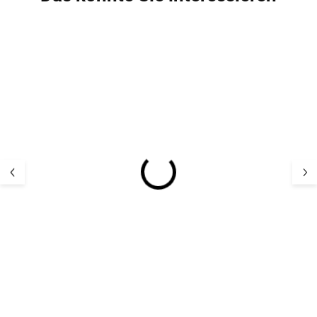
5 PCS
Bambus-Kindersocken
Kinder Merino
5er Pack Navy Minipop
Hausschuhe Me
Offwhite Mikk-L
17,12 €
22,66 