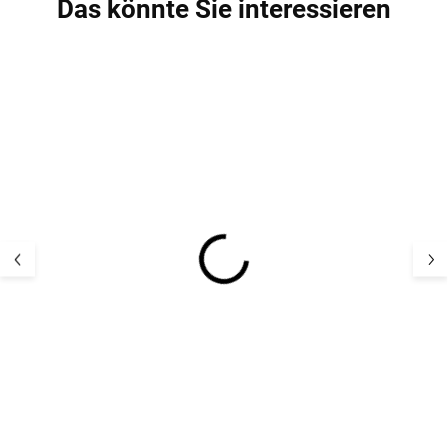
Das könnte Sie interessieren
5 PCS
Bambus-Kindersocken
Kinder Merino
5er Pack Navy Minipop
Hausschuhe Me
Offwhite Mikk-L
17,12 €
22,66 