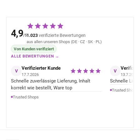
4,9
/5
1.023
verifizierte Bewertungen
aus allen unseren Shops (DE · CZ · SK · PL)
Von Kunden verifiziert
ALLE BEWERTUNGEN →
Verifizierter Kunde
Verifizie
V
V
17.7.2026
13.7.2026
Schnelle zuverlässige Lieferung, Inhalt
Schnelle Liefer
korrekt wie bestellt, Ware top
Trusted Shops
Trusted Shops