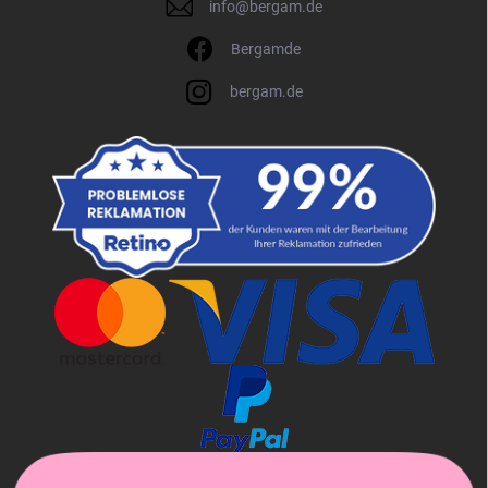
info
@
bergam.de
Bergamde
bergam.de