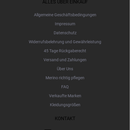
z
ALLES ÜBER EINKAUF
e
i
Allgemeine Geschäftsbedingungen
l
Impressum
e
Datenschutz
Widerrufsbelehrung und Gewährleistung
45 Tage Rückgaberecht
Versand und Zahlungen
Über Uns
Merino richtig pflegen
FAQ
Verkaufte Marken
Kleidungsgrößen
KONTAKT