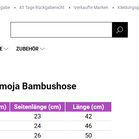
kgabe
45 Tage Rückgaberecht
Verkaufte Marken
Kleidungs
E
ZUBEHÖR
amoja Bambushose