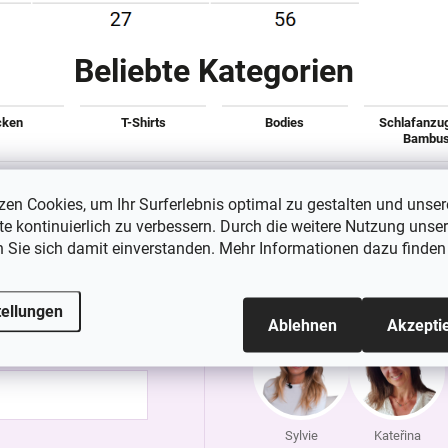
Beliebte Kategorien
cken
T-Shirts
Bodies
Schlafanzu
Bambu
zen Cookies, um Ihr Surferlebnis optimal zu gestalten und unser
Kostenloser Versand ab 80 EUR
Lieferung innerhalb von 24 h
e kontinuierlich zu verbessern. Durch die weitere Nutzung unser
n Sie sich damit einverstanden. Mehr Informationen dazu finden
WIR SIND FÜR SIE DA
tellungen
Ablehnen
Akzepti
s Erste
Sylvie
Kateřina