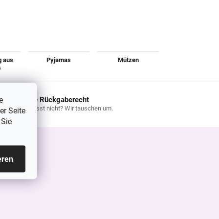
g aus
Pyjamas
Mützen
s
e
45 Tage Rückgaberecht
Größe passt nicht? Wir tauschen um.
er Seite
 Sie
eren