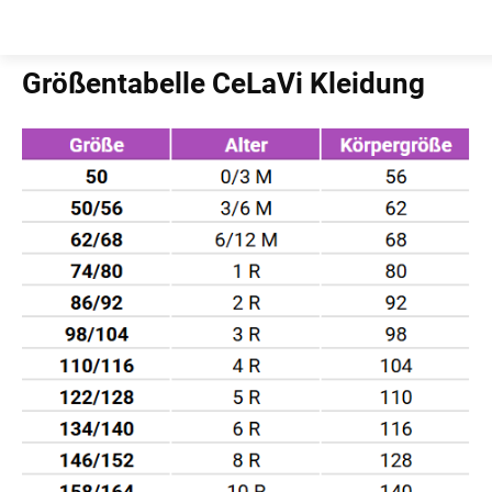
Zum
Inhalt
Startseite
springen
Größentabelle CeLaVi Kleidung