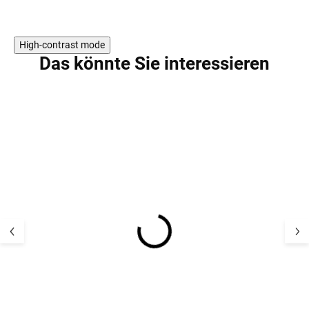
High-contrast mode
Das könnte Sie interessieren
SALE
Gestrickte Reima
Extra warme Mü
Paljakka Merino-
100 % Merinowol
Kindermütze - Rosa
Fleecefutter Re