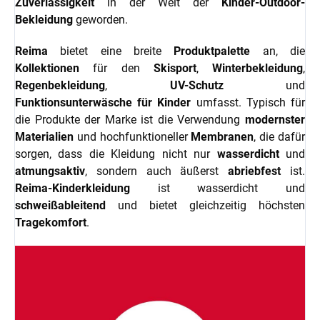
Zuverlässigkeit
in der Welt der
Kinder-Outdoor-
Bekleidung
geworden.
Reima
bietet eine breite
Produktpalette
an, die
Kollektionen
für den
Skisport
,
Winterbekleidung
,
Regenbekleidung
,
UV-Schutz
und
Funktionsunterwäsche für Kinder
umfasst. Typisch für
die Produkte der Marke ist die Verwendung
modernster
Materialien
und hochfunktioneller
Membranen
, die dafür
sorgen, dass die Kleidung nicht nur
wasserdicht
und
atmungsaktiv
, sondern auch äußerst
abriebfest
ist.
Reima-Kinderkleidung
ist wasserdicht und
schweißableitend
und bietet gleichzeitig höchsten
Tragekomfort
.