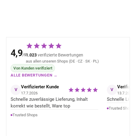
Grey Pink
Myssytys - Rosy
27,99 €
22,94 
4,9
/5
1.023
verifizierte Bewertungen
aus allen unseren Shops (DE · CZ · SK · PL)
Von Kunden verifiziert
ALLE BEWERTUNGEN →
Verifizierter Kunde
Verifizie
V
V
17.7.2026
13.7.2026
Schnelle zuverlässige Lieferung, Inhalt
Schnelle Liefer
korrekt wie bestellt, Ware top
Trusted Shops
Trusted Shops