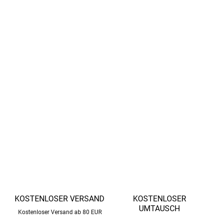
Funktionelles Design
- verstellbare Hosenträger,
elastische Bänder unter den Schuhen
Reflektierende Sicherheitselemente
für bessere
Sichtbarkeit
100% recyceltes Polyester
- umweltfreundliches,
langlebiges Material
Abnehmbare Kapuze
und praktische Taschen für mehr
Komfort beim Spielen
DETAILLIERTE INFORMATIONEN
FRAGEN
ANSEHEN
KOSTENLOSER VERSAND
KOSTENLOSER
UMTAUSCH
Kostenloser Versand ab 80 EUR