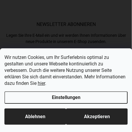
NEWSLETTER ABONNIEREN
Legen Sie Ihre E-Mail ein und wir werden Ihnen Informationen über
neue Produkte in unserem E-Shop zusenden.
Wir nutzen Cookies, um Ihr Surferlebnis optimal zu
E-MAIL
gestalten und unsere Webseite kontinuierlich zu
verbessern. Durch die weitere Nutzung unserer Seite
erklären Sie sich damit einverstanden. Mehr Informationen
dazu finden Sie
hier
.
Ich akzeptiere die
Datenschutzerklärung
.
Einstellungen
Anmelden
Copyright 2026
Bergam
. Alle Rechte vorbehalten.
Ablehnen
Akzeptieren
Erstellt von Shoptet Premium