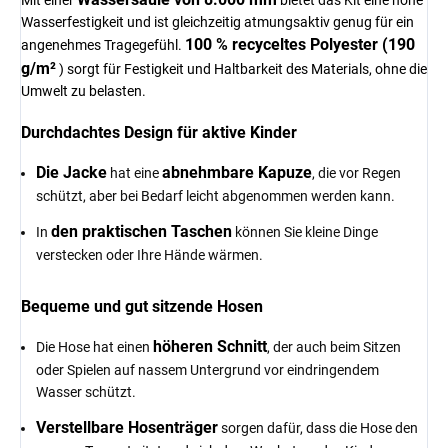
Mit einer
bietet das Kit eine hohe
Wasserfestigkeit und ist gleichzeitig atmungsaktiv genug für ein
100 % recyceltes Polyester (190
angenehmes Tragegefühl.
g/m²
) sorgt für Festigkeit und Haltbarkeit des Materials, ohne die
Umwelt zu belasten.
Durchdachtes Design für aktive Kinder
Die Jacke
abnehmbare Kapuze
hat eine
, die vor Regen
schützt, aber bei Bedarf leicht abgenommen werden kann.
den praktischen Taschen
In
können Sie kleine Dinge
verstecken oder Ihre Hände wärmen.
Bequeme und gut sitzende Hosen
höheren Schnitt
Die Hose hat einen
, der auch beim Sitzen
oder Spielen auf nassem Untergrund vor eindringendem
Wasser schützt.
Verstellbare Hosenträger
sorgen dafür, dass die Hose den