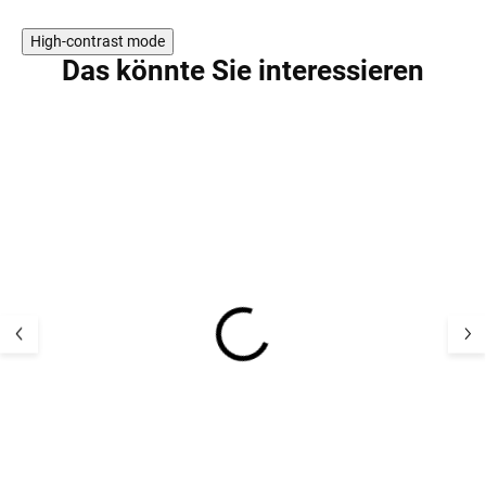
High-contrast mode
Das könnte Sie interessieren
Gefütterter Kinder-
Gefütterter Kind
Thermo-Overall Ink
Thermo-Overall
Stripe KRAMMO WHEAT
lavender flower
KRAMMO WHE