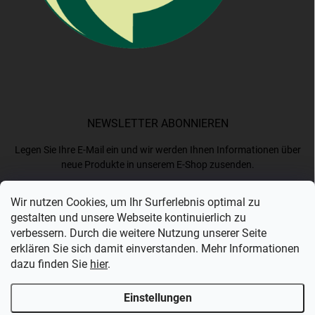
NEWSLETTER ABONNIEREN
Legen Sie Ihre E-Mail ein und wir werden Ihnen Informationen über
neue Produkte in unserem E-Shop zusenden.
Wir nutzen Cookies, um Ihr Surferlebnis optimal zu
E-MAIL
gestalten und unsere Webseite kontinuierlich zu
verbessern. Durch die weitere Nutzung unserer Seite
erklären Sie sich damit einverstanden. Mehr Informationen
dazu finden Sie
hier
.
Ich akzeptiere die
Datenschutzerklärung
.
Einstellungen
Anmelden