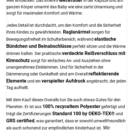
Fleecefutter
Welt entdecken. Das innere
in der Kapuze und am
ganzen Körper umarmt das Baby wie eine zarte Umarmung und
sorgt für maximalen Komfort und Wärme.
Jedes Detail ist durchdacht, um den Komfort und die Sicherheit
Raglanärmel
Ihres Kindes zu gewährleisten.
sorgen für
elastische
Bewegungsfreiheit im Schulterbereich, während
Bündchen und Beinabschlüsse
perfekt sitzen und die Wärme
verdeckte Reißverschluss mit
drinnen halten. Der praktische
Kinnschutz
sorgt für einfaches An- und Ausziehen ohne
unangenehmes Einklemmen. Und für Sicherheit in der
reflektierende
Dämmerung oder Dunkelheit sind am Overall
Elemente
verspielter Aufdruck
und ein
angebracht, der jeden
Tag aufhellt.
Mit dem Kauf dieses Overalls tun Sie auch etwas Gutes für den
100% recyceltem Polyester
Planeten. Er ist aus
gefertigt und
Standard 100 by OEKO-TEX®
trägt die Zertifizierungen
und
GRS certified
, was garantiert, dass er sowohl umweltfreundlich
Wir
als auch schonend zur empfindlichen Kinderhaut ist.