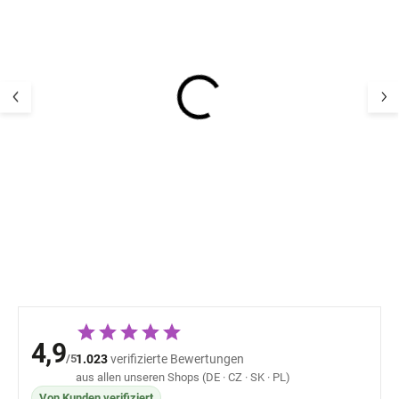
Ganzjahres-Babydecke
Baby Winter Anti
aus Bio-Baumwolle und
Decke aus Meri
Merinowolle
Kaarsgaren® - 
Kaarsgaren® - Bio-
41,00 €
58,07 
Lämmer
4,9
/5
1.023
verifizierte Bewertungen
aus allen unseren Shops (DE · CZ · SK · PL)
Von Kunden verifiziert