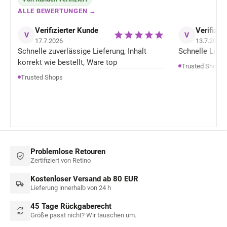
ALLE BEWERTUNGEN →
Verifizierter Kunde
Verifizie
V
V
17.7.2026
13.7.2026
Schnelle zuverlässige Lieferung, Inhalt
Schnelle Liefer
korrekt wie bestellt, Ware top
Trusted Shops
Trusted Shops
Problemlose Retouren
Zertifiziert von Retino
Kostenloser Versand ab 80 EUR
Lieferung innerhalb von 24 h
45 Tage Rückgaberecht
Größe passt nicht? Wir tauschen um.