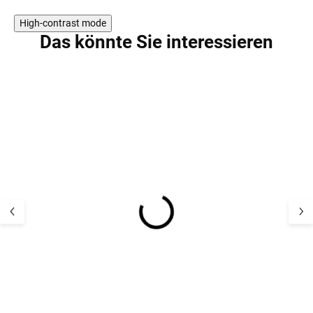
High-contrast mode
Das könnte Sie interessieren
Weiche
Weiche Bambus
Bambusstrumpfhose für
Strumpfhosen f
Kinder Minipop - MP50
Kinder Minipop 
rosa
Off White Mela
12,11 €
12,11 