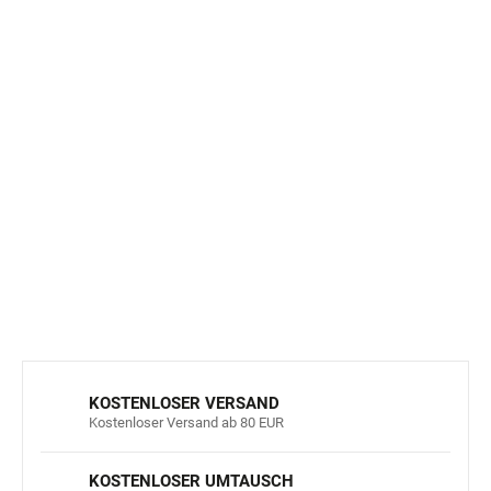
Flexibilität und Strapazierfähigkeit:
Die Strumpfhose
sitzt dank Elastan und Polyamid perfekt, ist formstabil
und langlebig.
Sicherheit:
Alle Materialien sind OEKO-TEX® zertifiziert,
was garantiert, dass sie keine Schadstoffe enthalten.
Geeignet für den täglichen Gebrauch:
Ideal für
Kindergarten, Schule und Freizeitaktivitäten.
DETAILLIERTE INFORMATIONEN
FRAGEN
ANSEHEN
KOSTENLOSER VERSAND
Kostenloser Versand ab 80 EUR
KOSTENLOSER UMTAUSCH