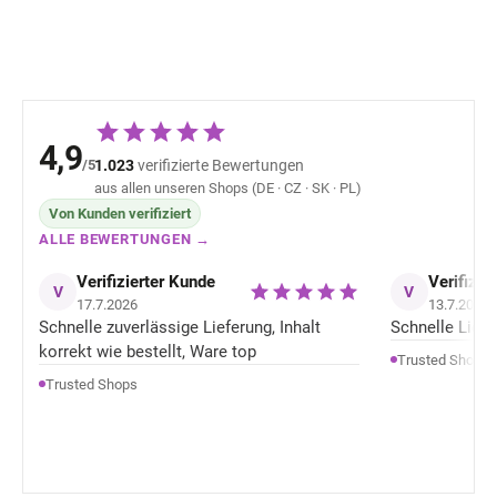
4,9
/5
1.023
verifizierte Bewertungen
aus allen unseren Shops (DE · CZ · SK · PL)
Von Kunden verifiziert
ALLE BEWERTUNGEN →
Verifizierter Kunde
Verifizie
V
V
17.7.2026
13.7.2026
Schnelle zuverlässige Lieferung, Inhalt
Schnelle Liefer
korrekt wie bestellt, Ware top
Trusted Shops
Trusted Shops