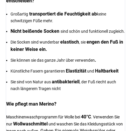
entscheiden?
transportiert die Feuchtigkeit ab
Großartig
keine
schwitzigen Füße mehr.
Nicht beißende Socken
sind schön und funktionell zugleich.
elastisch
engen den Fuß in
Die Socken sind wunderbar
, sie
keiner Weise ein.
.
Sie können sie das ganze Jahr über verwenden
Elastizität
Haltbarkeit
Künstliche Fasern garantieren
und
antibakteriell
Sie sind von Natur aus
, der Fuß riecht auch
nach längerem Tragen nicht
Wie pflegt man Merino?
40°C
Maschinenwaschprogramm für Wolle bei
. Verwenden Sie
Wollwaschmittel
nur
und waschen Sie das Kleidungsstück von
Geben Sie niemals Weichspüler oder