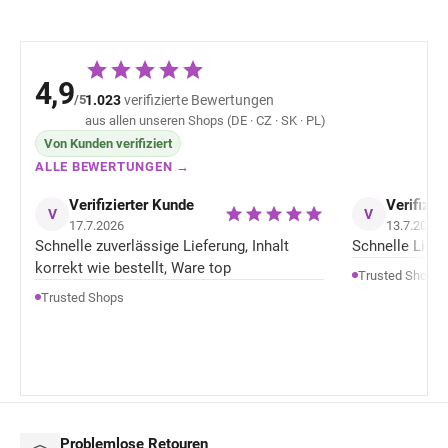
4,9
/5
1.023
verifizierte Bewertungen
aus allen unseren Shops (DE · CZ · SK · PL)
Von Kunden verifiziert
ALLE BEWERTUNGEN →
Verifizierter Kunde
Verifizie
V
V
17.7.2026
13.7.2026
Schnelle zuverlässige Lieferung, Inhalt
Schnelle Liefer
korrekt wie bestellt, Ware top
Trusted Shops
Trusted Shops
Problemlose Retouren