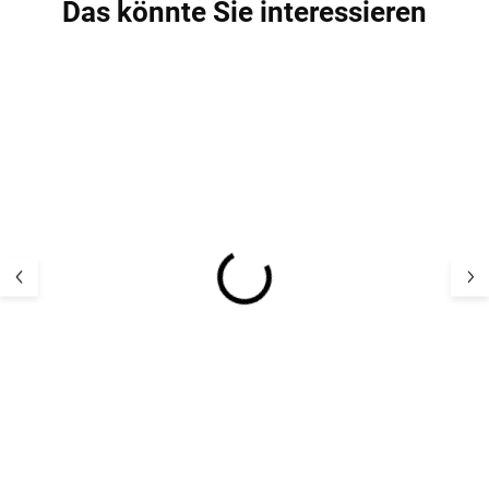
Das könnte Sie interessieren
Exklusive Damen-
Exklusive Dame
Merinosocken mit Seide
Merinosocken m
grau SAFA
schwarz SAFA
13,26 €
13,12 