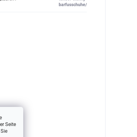
barfusschuhe/
e
er Seite
 Sie