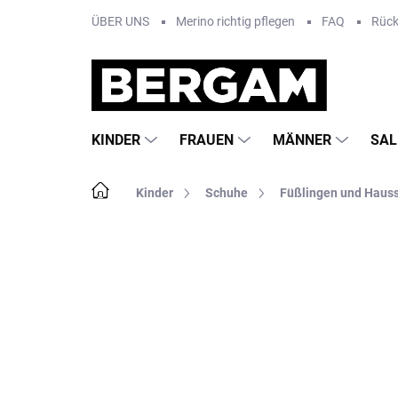
Zum
ÜBER UNS
Merino richtig pflegen
FAQ
Rüc
Inhalt
springen
KINDER
FRAUEN
MÄNNER
SAL
Startseite
Kinder
Schuhe
Füßlingen und Haus
Nicht bewertet
Bewertungsdetails
MA