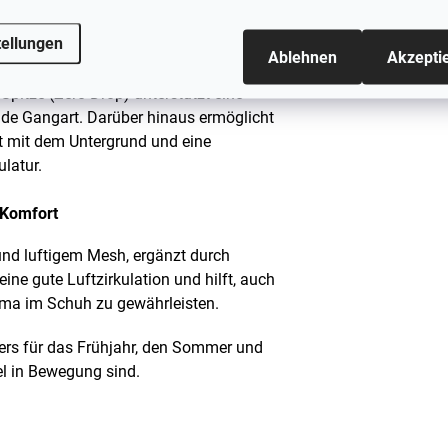
efühl, fast barfuß zu laufen. Die Sohle
el und gleichzeitig strapazierfähig genug
tellungen
Ablehnen
Akzepti
Spitze (Zero Drop) unterstützt eine
nde Gangart. Darüber hinaus ermöglicht
kt mit dem Untergrund und eine
latur.
 Komfort
und luftigem Mesh, ergänzt durch
ine gute Luftzirkulation und hilft, auch
ma im Schuh zu gewährleisten.
ers für das Frühjahr, den Sommer und
el in Bewegung sind.