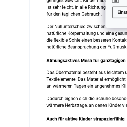
geringes Gewicht. Kinder haben oft das G
hier
.
ist sehr leicht, in alle Richtungen flexib
Eins
für den täglichen Gebrauch.
Der Nullunterschied zwischen Ferse und 
natürliche Körperhaltung und eine gesu
die flexible Sohle einen besseren Konta
natürliche Beanspruchung der Fußmusku
Atmungsaktives Mesh für ganztägigen
Das Obermaterial besteht aus leichtem 
Textilelemente. Das Material ermöglicht e
an wärmeren Tagen ein angenehmes Kli
Dadurch eignen sich die Schuhe besond
wärmere Herbsttage, an denen Kinder vi
Auch für aktive Kinder strapazierfähig