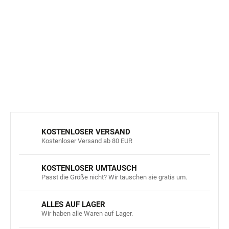
Kindermütze gefertigt ist, in unserem
Ratgeber
.
Gefällt dir diese schöne Kollektion von
Mrs. Mighetto
von
der Marke
Geggamoja
?
Hier
hast du sie komplett.
DETAILLIERTE INFORMATIONEN
FRAGEN
ANSEHEN
KOSTENLOSER VERSAND
Kostenloser Versand ab 80 EUR
KOSTENLOSER UMTAUSCH
Passt die Größe nicht? Wir tauschen sie gratis um.
ALLES AUF LAGER
Wir haben alle Waren auf Lager.