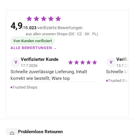
4,9
/5
1.023
verifizierte Bewertungen
aus allen unseren Shops (DE · CZ · SK · PL)
Von Kunden verifiziert
ALLE BEWERTUNGEN →
Verifizierter Kunde
Verifizie
V
V
17.7.2026
13.7.2026
Schnelle zuverlässige Lieferung, Inhalt
Schnelle Liefer
korrekt wie bestellt, Ware top
Trusted Shops
Trusted Shops
Problemlose Retouren