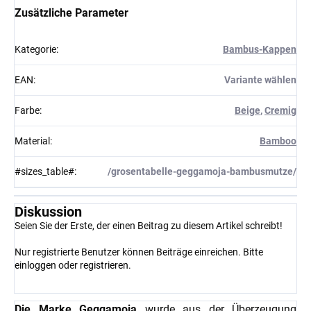
Zusätzliche Parameter
Kategorie
:
Bambus-Kappen
EAN
:
Variante wählen
Farbe
:
Beige
,
Cremig
Material
:
Bamboo
#sizes_table#
:
/grosentabelle-geggamoja-bambusmutze/
Diskussion
Seien Sie der Erste, der einen Beitrag zu diesem Artikel schreibt!
Nur registrierte Benutzer können Beiträge einreichen. Bitte
einloggen
oder
registrieren
.
Die Marke Geggamoja
wurde aus der Überzeugung