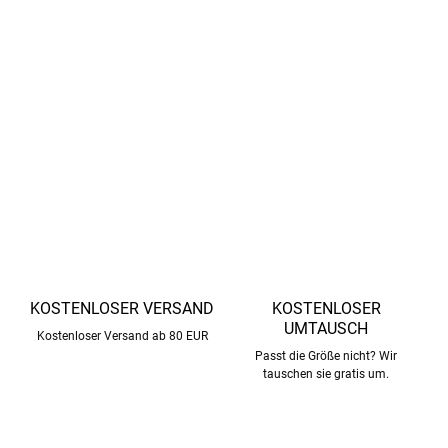
Wenn Sie unsere Damenstrumpfhosen auswählen,
verwenden Sie bitte Ihre Standardgröße. Dank der hohen
Elastizität der Merinowolle passen sich die Strümpfe an
und bieten Ihnen perfekten Komfort.
DETAILLIERTE INFORMATIONEN
FRAGEN
ANSEHEN
KOSTENLOSER VERSAND
KOSTENLOSER
UMTAUSCH
Kostenloser Versand ab 80 EUR
Passt die Größe nicht? Wir
tauschen sie gratis um.