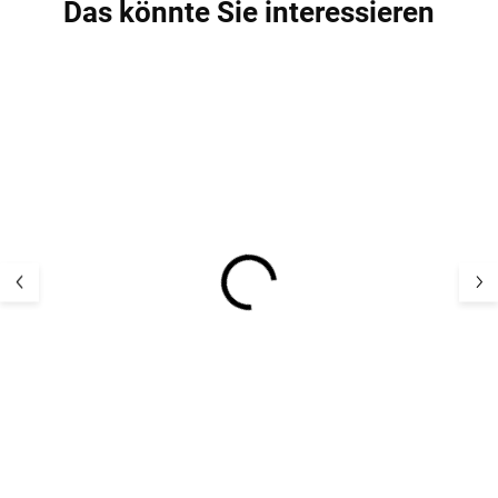
Das könnte Sie interessieren
Damen Merino Socken
Damen Merino 
mit Seide schwarz
mit Seide grau
ELEGANT SAFA
ELEGANT SAFA
13,73 €
13,73 