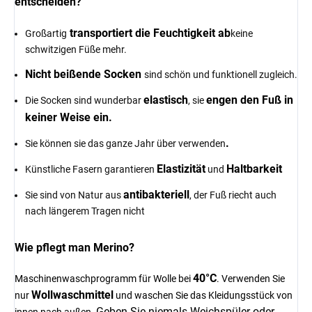
entscheiden?
transportiert die Feuchtigkeit ab
Großartig
keine
schwitzigen Füße mehr.
Nicht beißende Socken
sind schön und funktionell zugleich.
elastisch
engen den Fuß in
Die Socken sind wunderbar
, sie
keiner Weise ein.
.
Sie können sie das ganze Jahr über verwenden
Elastizität
Haltbarkeit
Künstliche Fasern garantieren
und
antibakteriell
Sie sind von Natur aus
, der Fuß riecht auch
nach längerem Tragen nicht
Wie pflegt man Merino?
40°C
Maschinenwaschprogramm für Wolle bei
. Verwenden Sie
Wollwaschmittel
nur
und waschen Sie das Kleidungsstück von
Geben Sie niemals Weichspüler oder