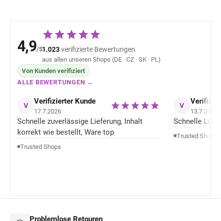
4,9
/5
1.023
verifizierte Bewertungen
aus allen unseren Shops (DE · CZ · SK · PL)
Von Kunden verifiziert
ALLE BEWERTUNGEN →
Verifizierter Kunde
Verifizie
V
V
17.7.2026
13.7.2026
Schnelle zuverlässige Lieferung, Inhalt
Schnelle Liefer
korrekt wie bestellt, Ware top
Trusted Shops
Trusted Shops
Problemlose Retouren