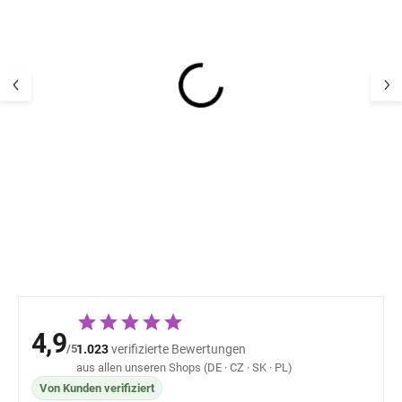
Baby Body aus
Cosilana Baby-B
Merinowolle und Seide
langen Ärmeln 
mit langen Ärmeln
Merinowolle und
Fixoni - blau Blue Fog
cremefarben
32,10 €
35,51 
4,9
/5
1.023
verifizierte Bewertungen
aus allen unseren Shops (DE · CZ · SK · PL)
Von Kunden verifiziert