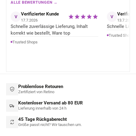
ALLE BEWERTUNGEN →
Verifizierter Kunde
Verifizie
V
V
17.7.2026
13.7.2026
Schnelle zuverlässige Lieferung, Inhalt
Schnelle Liefer
korrekt wie bestellt, Ware top
Trusted Shops
Trusted Shops
Problemlose Retouren
Zertifiziert von Retino
Kostenloser Versand ab 80 EUR
Lieferung innerhalb von 24 h
45 Tage Rückgaberecht
Größe passt nicht? Wir tauschen um.