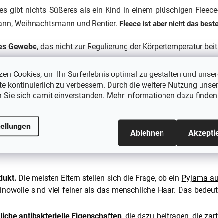
, es gibt nichts Süßeres als ein Kind in einem plüschigen Flee
ann, Weihnachtsmann und Rentier.
Fleece ist aber nicht das best
ches Gewebe
, das nicht zur Regulierung der Körpertemperatur beit
n Fleece nass wird, wird die Feuchtigkeit auf der zarten Kind
zen Cookies, um Ihr Surferlebnis optimal zu gestalten und unser
e kontinuierlich zu verbessern. Durch die weitere Nutzung unser
n Sie sich damit einverstanden. Mehr Informationen dazu finden
 einem solchen Pyjama sehr schwitzen und aufwachen
, weil ihn
für die empfindlichste Haut, und leitet auf natürliche Weise Fe
tellungen
Ablehnen
Akzepti
oallergen
und können für Kinder mit den unterschiedlichsten Allerg
dukt.
Die meisten Eltern stellen sich die Frage, ob ein
Pyjama au
nowolle sind viel feiner als das menschliche Haar. Das bedeut
liche antibakterielle Eigenschaften
, die dazu beitragen, die za