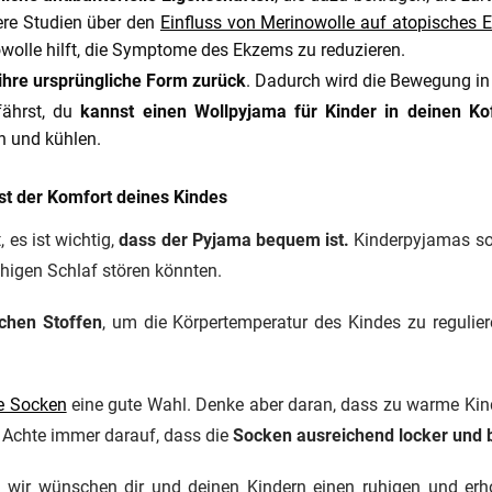
ere Studien über den
Einfluss von Merinowolle auf atopisches
wolle hilft, die Symptome des Ekzems zu reduzieren.
 ihre ursprüngliche Form zurück
. Dadurch wird die Bewegung in
fährst, du
kannst einen Wollpyjama für Kinder
in deinen Ko
n und kühlen.
st der Komfort deines Kindes
 es ist wichtig,
dass der Pyjama bequem ist.
Kinderpyjamas so
uhigen Schlaf stören könnten.
ichen Stoffen
, um die Körpertemperatur des Kindes zu regulier
te Socken
eine gute Wahl. Denke aber daran, dass zu warme Kin
Achte immer darauf, dass die
Socken ausreichend locker und 
t, wir wünschen dir und deinen Kindern einen ruhigen und e