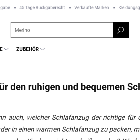
kgabe
45 Tage Rückgaberecht
Verkaufte Marken
Kleidungs
E
ZUBEHÖR
für den ruhigen und bequemen Sc
n auch, welcher Schlafanzug der richtige für 
Kinder in einen warmen Schlafanzug zu packen, 