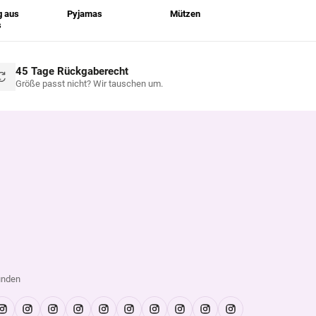
g aus
Pyjamas
Mützen
s
45 Tage Rückgaberecht
Größe passt nicht? Wir tauschen um.
unden