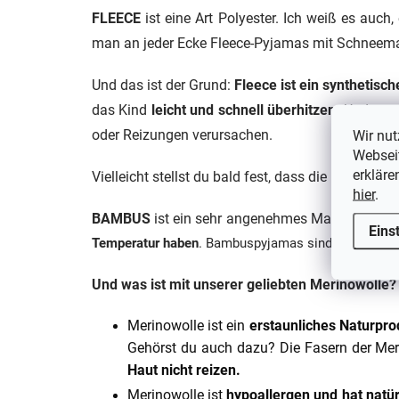
FLEECE
ist eine Art Polyester. Ich weiß es auch
man an jeder Ecke Fleece-Pyjamas mit Schneem
Und das ist der Grund:
Fleece ist ein synthetis
das Kind
leicht und schnell überhitzen
. Und wen
oder Reizungen verursachen.
Wir nut
Webseit
erkläre
Vielleicht stellst du bald fest, dass die
Kinder in
hier
.
BAMBUS
ist ein sehr angenehmes Material, auch 
Eins
Temperatur haben
. Bambuspyjamas sind zudem
hyp
Und was ist mit unserer geliebten Merinowolle?
Merinowolle ist ein
erstaunliches Naturpro
Gehörst du auch dazu? Die Fasern der Meri
Haut nicht reizen.
Merinowolle ist
hypoallergen und hat natür