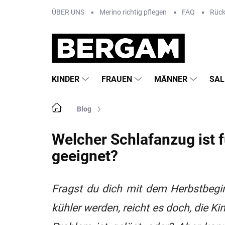
Zum
ÜBER UNS
Merino richtig pflegen
FAQ
Rüc
Inhalt
springen
KINDER
FRAUEN
MÄNNER
SAL
Startseite
Blog
Welcher Schlafanzug ist 
geeignet?
Fragst du dich mit dem Herbstbegin
kühler werden, reicht es doch, die 