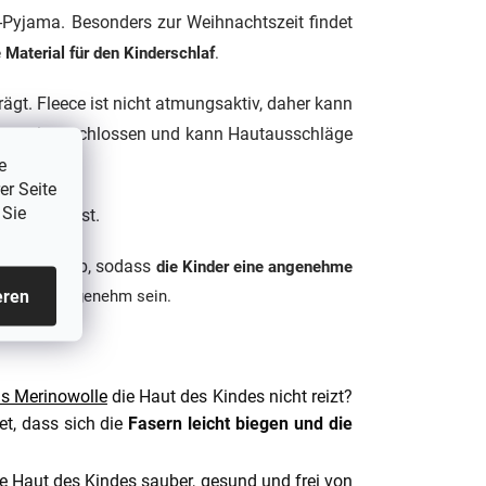
ce-Pyjama. Besonders zur Weihnachtszeit findet
e Material für den Kinderschlaf
.
rägt. Fleece ist nicht atmungsaktiv, daher kann
erhaut eingeschlossen und kann Hautausschläge
e
er Seite
 Sie
en zu heiß ist.
uchtigkeit ab, sodass
die Kinder eine angenehme
eren
ien sehr angenehm sein.
s Merinowolle
die Haut des Kindes nicht reizt?
et, dass sich die
Fasern leicht biegen und die
rte Haut des Kindes sauber, gesund und frei von