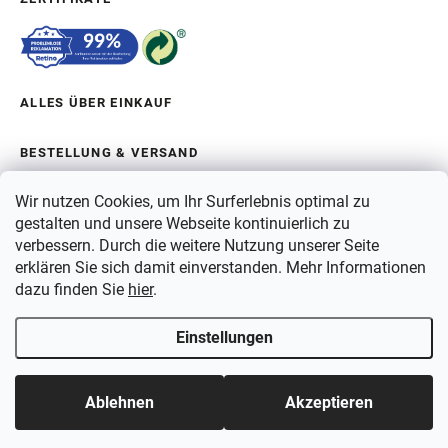
ALLES ÜBER EINKAUF
BESTELLUNG & VERSAND
Wir nutzen Cookies, um Ihr Surferlebnis optimal zu
ÜBER BERGAM
gestalten und unsere Webseite kontinuierlich zu
verbessern. Durch die weitere Nutzung unserer Seite
erklären Sie sich damit einverstanden. Mehr Informationen
ZAHLUNG
dazu finden Sie
hier
.
VERSAND
Einstellungen
Copyright 2026
Bergam
. Alle Rechte vorbehalten.
Ablehnen
Akzeptieren
Erstellt von Shoptet Premium