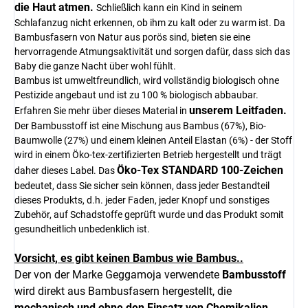
die Haut atmen.
Schließlich kann ein Kind in seinem
Schlafanzug nicht erkennen, ob ihm zu kalt oder zu warm ist. Da
Bambusfasern von Natur aus porös sind, bieten sie eine
hervorragende Atmungsaktivität und sorgen dafür, dass sich das
Baby die ganze Nacht über wohl fühlt.
Bambus ist umweltfreundlich, wird vollständig biologisch ohne
Pestizide angebaut und ist zu 100 % biologisch abbaubar.
unserem
Leitfaden
.
Erfahren Sie mehr über dieses Material in
Der Bambusstoff ist eine Mischung aus Bambus (67%), Bio-
Baumwolle (27%) und einem kleinen Anteil Elastan (6%) - der Stoff
wird in einem Öko-tex-zertifizierten Betrieb hergestellt und trägt
Öko-Tex STANDARD 100-Zeichen
daher dieses Label. Das
bedeutet, dass Sie sicher sein können, dass jeder Bestandteil
dieses Produkts, d.h. jeder Faden, jeder Knopf und sonstiges
Zubehör, auf Schadstoffe geprüft wurde und das Produkt somit
gesundheitlich unbedenklich ist.
Vorsicht, es gibt keinen Bambus wie Bambus..
Der von der Marke Geggamoja verwendete
Bambusstoff
wird direkt aus Bambusfasern hergestellt, die
mechanisch und ohne den Einsatz von Chemikalien