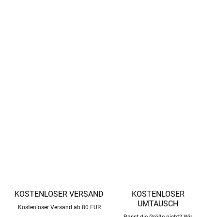
ganze Nacht über wohl fühlt.
antibakteriellen Eigenschaften
Die
helfen, schädliche
Bakterien zu vermeiden, die Hautprobleme verursachen
können.
leiten den Schweiß
Bambus-Pyjamas
auf natürliche
Weise von der Haut weg und sorgen so für einen
erholsamen Schlaf.
Öko-Tex STANDARD 100
DETAILLIERTE INFORMATIONEN
FRAGEN
ANSEHEN
KOSTENLOSER VERSAND
KOSTENLOSER
UMTAUSCH
Kostenloser Versand ab 80 EUR