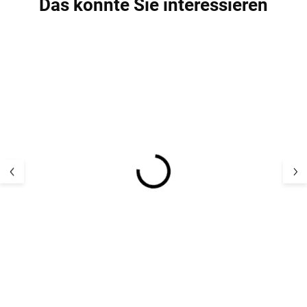
Das könnte Sie interessieren
5 PCS
5 PCS
Bambus-Kindersocken
Kinder Bambus
5er Pack Navy Minipop
5er-Pack Off Wh
Minipop
17,12 €
17,12 