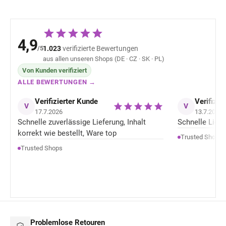
4,9
/5
1.023
verifizierte Bewertungen
aus allen unseren Shops (DE · CZ · SK · PL)
Von Kunden verifiziert
ALLE BEWERTUNGEN →
Verifizierter Kunde
Verifizie
V
V
17.7.2026
13.7.2026
Schnelle zuverlässige Lieferung, Inhalt
Schnelle Liefer
korrekt wie bestellt, Ware top
Trusted Shops
Trusted Shops
Problemlose Retouren