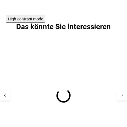
High-contrast mode
Das könnte Sie interessieren
AKTION
Baby weicher
Kinder
Bademantel mit Kapuze
Flauschbademan
Villervalla - MAGNOLIA
Kapuze Villerval