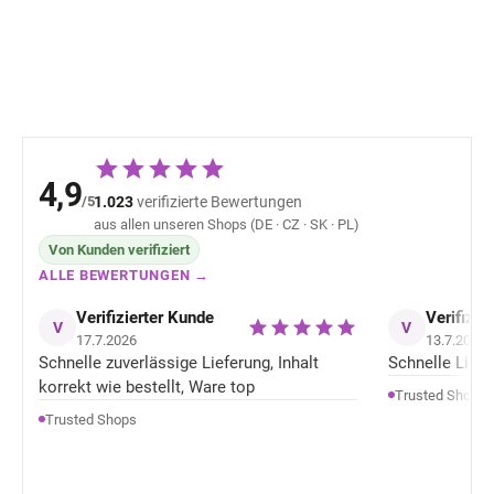
NAUTIC
37,65 €
55,15 
4,9
/5
1.023
verifizierte Bewertungen
aus allen unseren Shops (DE · CZ · SK · PL)
Von Kunden verifiziert
ALLE BEWERTUNGEN →
Verifizierter Kunde
Verifizie
V
V
17.7.2026
13.7.2026
Schnelle zuverlässige Lieferung, Inhalt
Schnelle Liefer
korrekt wie bestellt, Ware top
Trusted Shops
Trusted Shops