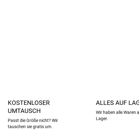
Außergewöhnliche Atmu
OEKO-TEX® zertifiziert
Bequeme Passform
mit 
Pflegeleicht
- Waschen b
Material
- 78% Viskose 
DETAILLIERTE INFORMATIONEN
KOSTENLOSER
ALLES AUF LA
UMTAUSCH
Wir haben alle Waren 
Lager.
Passt die Größe nicht? Wir
tauschen sie gratis um.