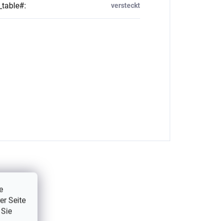
_table#
:
versteckt
e
er Seite
 Sie