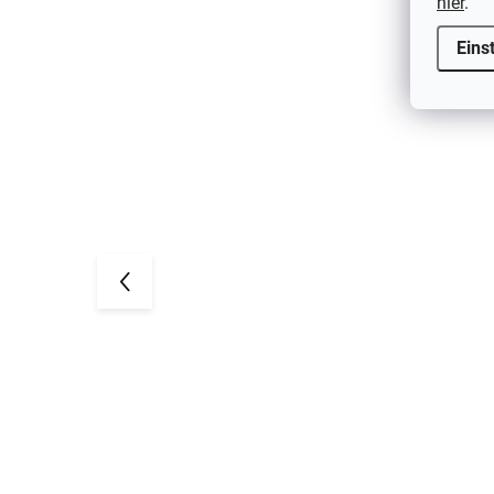
hier
.
5 PCS
Eins
 Nora
5 Paar Bambus-Babysocken Cocoa
Brown Minymo