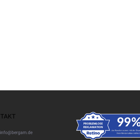
20,14 €
TAKT
info
@
bergam.de