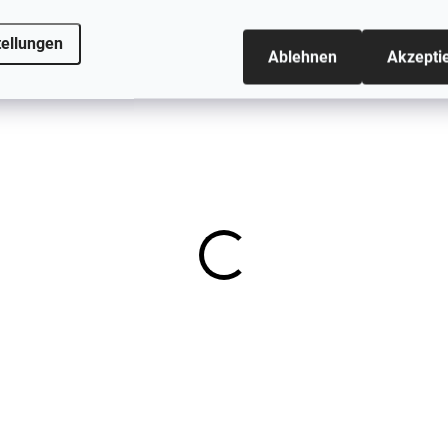
5 PCS
5
tellungen
Ablehnen
Akzepti
5 Paar Bambus Kindersocken
Schwarz Minymo