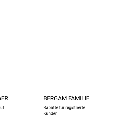
ngsaktivität
und Feuchtigkeitstransport
- haut- und naturfreundlich
feinem Saum - keine Blasenbildung
ei 30 °C, Schonprogramm
(Bambus), 21% Polyamid, 1% Elastan
FRAGEN
ANSEHEN
GER
BERGAM FAMILIE
auf
Rabatte für registrierte
Kunden