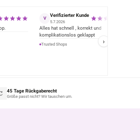
Verifizierter Kunde
V
H
5.7.2026
op.
Alles hat schnell , korrekt und
+
Se
komplikationslos geklappt
h
›
–
A
H
Trusted Shops
w
d
He
ü
d
n
gu
45 Tage Rückgaberecht
Größe passt nicht? Wir tauschen um.