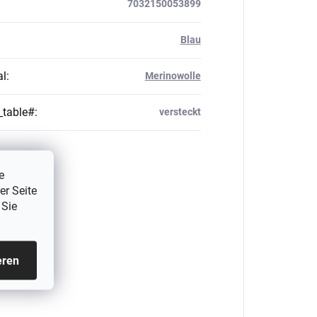
7032150053899
Blau
al
:
Merinowolle
_table#
:
versteckt
e
er Seite
 Sie
eren