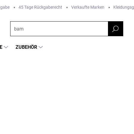
kgabe
45 Tage Rückgaberecht
Verkaufte Marken
Kleidungs
E
ZUBEHÖR
FARBE
RKE:
SAFA
€16,62