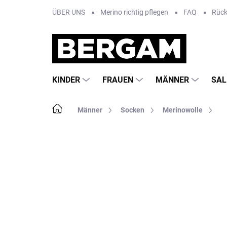
Zum
ÜBER UNS
Merino richtig pflegen
FAQ
Rüc
Inhalt
springen
KINDER
FRAUEN
MÄNNER
SAL
Startseite
Männer
Socken
Merinowolle
Nicht bewertet
Bewertungsdetails
MA