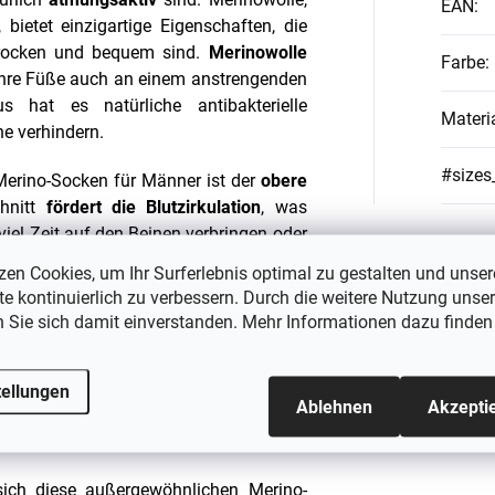
EAN
:
bietet einzigartige Eigenschaften, die
trocken und bequem sind.
Merinowolle
Farbe
:
 Ihre Füße auch an einem anstrengenden
s hat es natürliche antibakterielle
Materi
e verhindern.
#sizes
Merino-Socken für Männer ist der
obere
hnitt
fördert die Blutzirkulation
, was
 viel Zeit auf den Beinen verbringen oder
zen Cookies, um Ihr Surferlebnis optimal zu gestalten und unser
e kontinuierlich zu verbessern. Durch die weitere Nutzung unser
keit der Socken wird durch den Zusatz
n Sie sich damit einverstanden. Mehr Informationen dazu finden
währleistet. Diese Materialien bieten
dafür, dass die Socken auch nach vielen
l wir wissen, dass Ihnen Komfort und
tellungen
Ablehnen
Akzepti
nsere Merino-Socken problemlos bei 40°C
 sich diese außergewöhnlichen Merino-