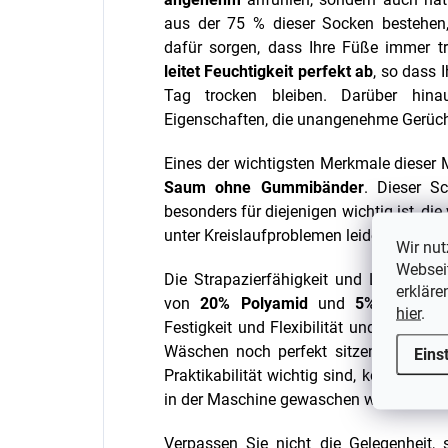
aus der 75 % dieser Socken bestehen, 
dafür sorgen, dass Ihre Füße immer 
leitet Feuchtigkeit perfekt ab
, so dass
Tag trocken bleiben. Darüber hinau
Eigenschaften, die unangenehme Gerüch
Eines der wichtigsten Merkmale dieser 
Saum ohne Gummibänder
. Dieser Sc
besonders für diejenigen wichtig ist, die
unter Kreislaufproblemen leiden.
Wir nut
Webseit
Die Strapazierfähigkeit und Langlebig
erkläre
von
20% Polyamid
und
5% Lycra
ge
hier
.
Festigkeit und Flexibilität und sorgen 
Wäschen noch perfekt sitzen. Und wei
Eins
Praktikabilität wichtig sind, können u
in der Maschine gewaschen werden.
Verpassen Sie nicht die Gelegenheit,